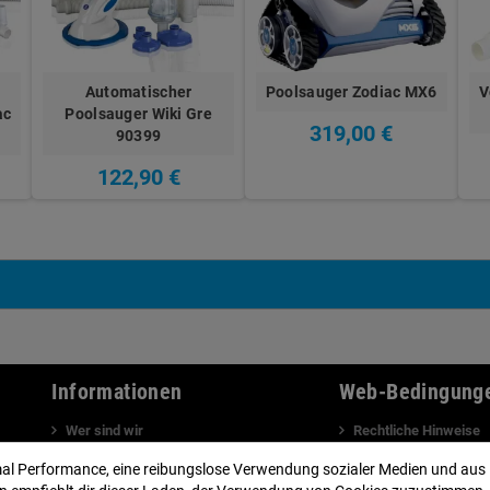
Automatischer
Poolsauger Zodiac MX6
V
ac
Poolsauger Wiki Gre
319,00 €
90399
122,90 €
Informationen
Web-Bedingung
Wer sind wir
Rechtliche Hinweise
Kontakt
Zahlung und Lieferun
mal Performance, eine reibungslose Verwendung sozialer Medien und aus