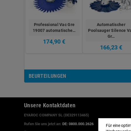
Professional Vac Gre
Automatischer
19007 automatische…
Poolsauger Silence V
Gr…
174,90 €
166,23 €
BEURTEILUNGEN
Unsere Kontaktdaten
EYAROC COMPANY SL (DE329113465)
Rufen Sie uns jetzt an:
DE: 0800.000.2626
Für eine opti