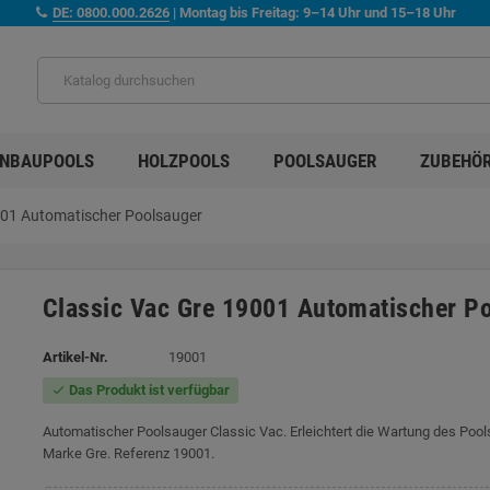
DE: 0800.000.2626
| Montag bis Freitag: 9–14 Uhr und 15–18 Uhr
INBAUPOOLS
HOLZPOOLS
POOLSAUGER
ZUBEHÖ
001 Automatischer Poolsauger
Classic Vac Gre 19001 Automatischer P
Artikel-Nr.
19001
Das Produkt ist verfügbar
check
Automatischer Poolsauger Classic Vac. Erleichtert die Wartung des Pool
Marke Gre. Referenz 19001.