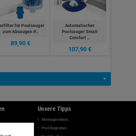
orfilter für Poolsauger
Automatischer
zum Absaugen P…
Poolsauger Small
Comfort …
89,90 €
107,90 €
en
Unsere Tipps
Montagevideos
g
Pool Begraben