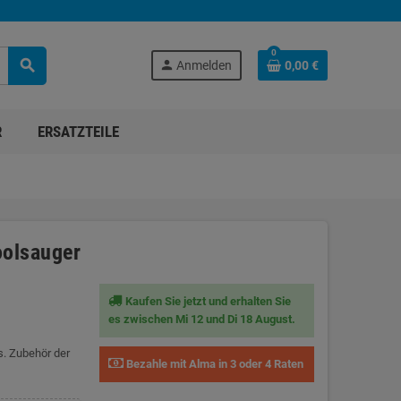
0
search
person
Anmelden
0,00 €
R
ERSATZTEILE
oolsauger
Kaufen Sie jetzt und erhalten Sie
es zwischen Mi 12 und Di 18 August.
s. Zubehör der
Bezahle mit Alma in 3 oder 4 Raten