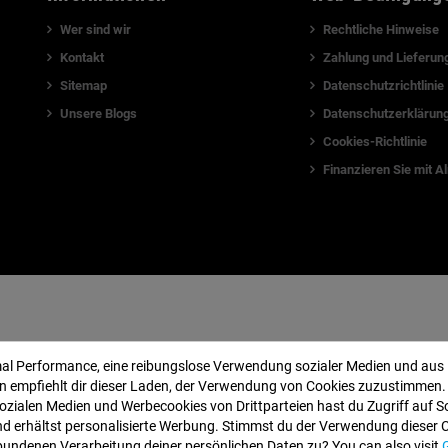
Wer sind wir
Rechtliche Hinweise
Kontakt
Zahlung und Lieferun
Sitemap
Datenschutzrichtlinie
Unsere Blogs
Datenschutzerklärun
Cookies-Richtlinie
Finanzieren Sie mit A
mal Performance, eine reibungslose Verwendung sozialer Medien und aus
 empfiehlt dir dieser Laden, der Verwendung von Cookies zuzustimmen.
ozialen Medien und Werbecookies von Drittparteien hast du Zugriff auf S
d erhältst personalisierte Werbung. Stimmst du der Verwendung dieser 
bundenen Verarbeitung deiner persönlichen Daten zu? You can also visit