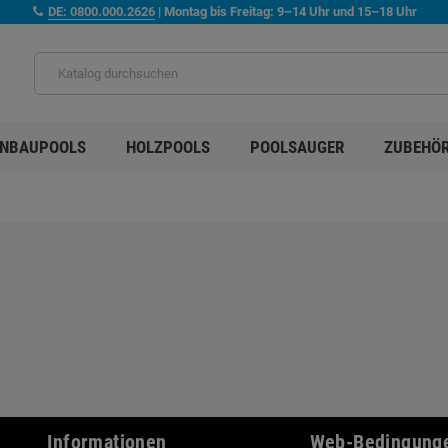
DE: 0800.000.2626
| Montag bis Freitag: 9–14 Uhr und 15–18 Uhr
INBAUPOOLS
HOLZPOOLS
POOLSAUGER
ZUBEHÖ
Informationen
Web-Bedingung