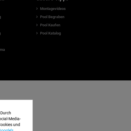
Montagevideos
g
Pool Begraben
Pool Kaufen
g
Pool Katalog
lma
 Durch
ocial-Media-
Cookies und
Google’s