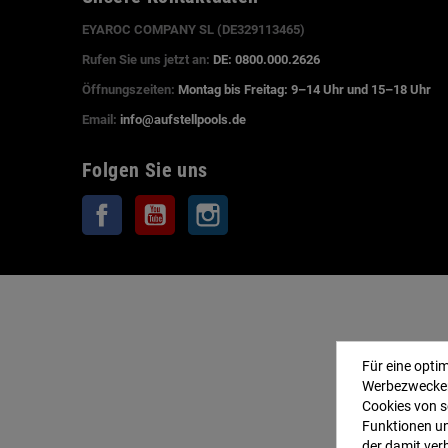
EYAROC COMPANY SL (DE329113465)
Rufen Sie uns jetzt an:
DE: 0800.000.2626
Öffnungszeiten:
Montag bis Freitag: 9–14 Uhr und 15–18 Uhr
Email:
info@aufstellpools.de
Folgen Sie uns
Facebook
YouTube
Instagram
Für eine opti
Werbezwecken
Cookies von s
Funktionen un
der damit ver