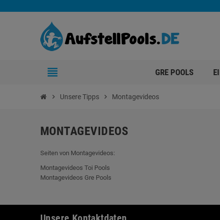
view_headline
GRE POOLS
E
chevron_right
Unsere Tipps
chevron_right
Montagevideos
MONTAGEVIDEOS
Seiten von Montagevideos:
Montagevideos Toi Pools
Montagevideos Gre Pools
Unsere Kontaktdaten