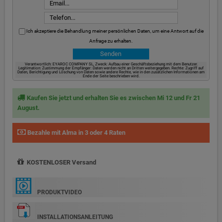
Ich akzeptiere die Behandlung meiner persönlichen Daten, um eine Antwort auf die
Anfrage zu erhalten.
Verantwortlich: EYAROC COMPANY SL, Zweck: Aufbau einer Geschäftsbeziehung mit dem Benutzer.
Legitimation: Zustimmung der Empfänger: Daten werden nicht an Dritten weitergegeben. Rechte: Zugriff auf
Daten, Berichtigung und Löschung von Daten sowie andere Rechte, wie in den zusätzlichen Informationen am
Ende der Seite beschrieben wird.
Kaufen Sie jetzt und erhalten Sie es zwischen Mi 12 und Fr 21
August.
Bezahle mit Alma in 3 oder 4 Raten
KOSTENLOSER Versand
PRODUKTVIDEO
INSTALLATIONSANLEITUNG