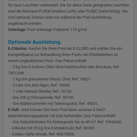
für zwei Leuchten vorbereitet. Die für diese Serie geeigneten Leuchten
sind die Referenz PLREB (weißes Licht) oder PLREC (mehrfarbig). Sie
sind optional, können aber nur während der Pool Aufstellung
angebracht werden.
Unterlage:
Pool Unterlage Polyester 110 g/m2.
Optionale Ausrüstung.
E-Chlorine:
Kaufen Sie Ihren Pool bei E-CLORO und wählen Sie ein
Komplettpaket zur Behandlung Ihres Pools mit Chlortabletten zu
einem unglaublichen Preis. Das Paket enthält:
- 5 kg Gre 4 Actions Chlor ohne Kupfersulfat oder Borsäure, Ref.
76012NB.
- 1 kg Gre granuliertes Shock Chlor, Ref. 76021.
- 5 Liter Gre Anti Algen, Ref. 76008.
- 1 Liter Natural Clarifier, Ref. 76104.
- Gre 200 g Chlorspender, Ref. 90140.
- Gre Blättersammler mit Teleskopstiel, Ref. 40031.
E-Salt:
Jetzt können Sie Ihren Pool dank unseres E-SALT-
Salzchlorierungspakets mit Salz behandeln. Das Paket enthält:
- Gre-Salzchlorinator für Einbaupools bis zu 40 m³, Ref. SWGA40.
- 4 Beutel mit 25 kg Gre-Kompaktsalz, Ref. 90365.
- Zodiac-Opfer Anode, Ref. R0673800.