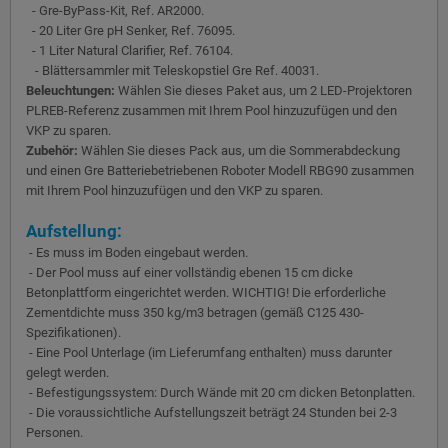
- Gre-ByPass-Kit, Ref. AR2000.
- 20 Liter Gre pH Senker, Ref. 76095.
- 1 Liter Natural Clarifier, Ref. 76104.
- Blättersammler mit Teleskopstiel Gre Ref. 40031.
Beleuchtungen:
Wählen Sie dieses Paket aus, um 2 LED-Projektoren
PLREB-Referenz zusammen mit Ihrem Pool hinzuzufügen und den
VKP zu sparen.
Zubehör:
Wählen Sie dieses Pack aus, um die Sommerabdeckung
und einen Gre Batteriebetriebenen Roboter Modell RBG90 zusammen
mit Ihrem Pool hinzuzufügen und den VKP zu sparen.
Aufstellung:
- Es muss im Boden eingebaut werden.
- Der Pool muss auf einer vollständig ebenen 15 cm dicke
Betonplattform eingerichtet werden. WICHTIG! Die erforderliche
Zementdichte muss 350 kg/m3 betragen (gemäß C125 430-
Spezifikationen).
- Eine Pool Unterlage (im Lieferumfang enthalten) muss darunter
gelegt werden.
- Befestigungssystem: Durch Wände mit 20 cm dicken Betonplatten.
- Die voraussichtliche Aufstellungszeit beträgt 24 Stunden bei 2-3
Personen.