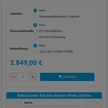
Nein
check
Zubehör:
Sommerabdeckung + Roboter
Kein
check
Wasserbehandlung:
Kit Chlortabletten
Kit Salz Chlorierung
Nein
check
Beleuchtung:
Ja (2 LED-Lichter PLREB)
2.849,00 €
shopping_cart
remove
add
KAUFEN
Bekommen Sie den besten Preis Online