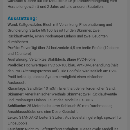
Garantie:
5 Jahre auf die Metallstruktur (Garantieverlängerung vom
Hersteller gewährt) und 2 Jahre auf alle anderen Bauteilen.
Ausstattung:
Wand:
Kaltgewalztes Blech mit Verzinkung, Phosphatierung und
Grundierung, Stärke 60/100. Es ist für den Skimmer, zwei
Rücklaufventile, einen Poolsauger Einlass und zwei Leuchten
durchlöchert.
Profile:
Es verfügt über 24 horizontale 4,5 cm breite Profile (12 obere
und 12 untere).
Ausführung:
Verzinktes Stahlblech. Blaue PVC-Profile.
Poolfolie:
Hochwertiges PVC 60/100 blau. Anti-UV-Behandlung (hält
den PVC Alterungsprozess auf). Die Poolfolie wird seitlich am PVC-
Profil befestigt, dieses System ermöglicht einen einfachen
Austausch.
Kläranlage:
Sandfilter 10 m3/h. Er enthält den erforderlichen Sand.
Skimmer:
Amerikanischer Weithals Skimmer, zwei Rücklaufventile
und Poolsauger Einlass. Es ist das Modell KITSBD07.
Schläuche:
25 Meter halbstarrer Schlauch 50 mm Durchmesser,
Anschlussstücke und eine Dose Klebstoff.
Leiter:
STANDARD Leiter 3 Stufen. Aus Edelstahl gefertigt, speziell für
Einbaupools.
Leuchten:
Nicht im Lieferumfang enthalten. Dieses ovale Modell ist