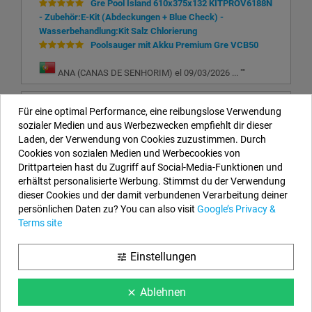
Gre Pool Island 610x375x132 KITPROV6188N
- Zubehör:E-Kit (Abdeckungen + Blue Check) -
Wasserbehandlung:Kit Salz Chlorierung
Poolsauger mit Akku Premium Gre VCB50
ANA (CANAS DE SENHORIM) el 09/03/2026 ... "
"
Gre Pool Island 610x375x132 KITPROV6188N
Für eine optimal Performance, eine reibungslose Verwendung
- Zubehör:E-Kit (Abdeckungen + Blue Check)
sozialer Medien und aus Werbezwecken empfiehlt dir dieser
Laden, der Verwendung von Cookies zuzustimmen. Durch
GLORIA (PARELLA) el 26/04/2023 ... "
Schnelle
Cookies von sozialen Medien und Werbecookies von
Lieferung. Ich muss den Pool zu installieren
"
Drittparteien hast du Zugriff auf Social-Media-Funktionen und
erhältst personalisierte Werbung. Stimmst du der Verwendung
dieser Cookies und der damit verbundenen Verarbeitung deiner
Unsere Kontaktdaten
persönlichen Daten zu? You can also visit
Google’s Privacy &
Terms site
EYAROC COMPANY SL (DE329113465)
Rufen Sie uns jetzt an:
DE: 0800.000.2626
Einstellungen
tune
Öffnungszeiten:
Montag bis Freitag: 9–14 Uhr und 15–18 Uhr
Email:
info@aufstellpools.de
Ablehnen
clear