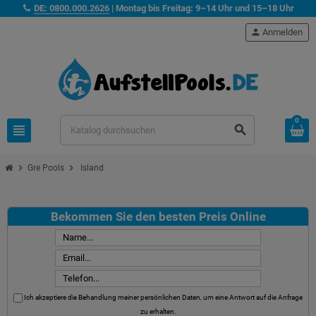
DE: 0800.000.2626
| Montag bis Freitag: 9–14 Uhr und 15–18 Uhr
person
Anmelden
0
view_headline
search
chevron_right
chevron_right
Gre Pools
Island
Bekommen Sie den besten Preis Online
Ich akzeptiere die Behandlung meiner persönlichen Daten, um eine Antwort auf die Anfrage
zu erhalten.