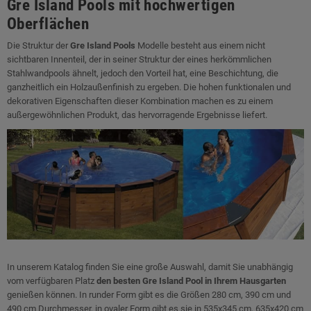
Gre Island Pools mit hochwertigen
Oberflächen
Die Struktur der
Gre Island Pools
Modelle besteht aus einem nicht
sichtbaren Innenteil, der in seiner Struktur der eines herkömmlichen
Stahlwandpools ähnelt, jedoch den Vorteil hat, eine Beschichtung, die
ganzheitlich ein Holzaußenfinish zu ergeben. Die hohen funktionalen und
dekorativen Eigenschaften dieser Kombination machen es zu einem
außergewöhnlichen Produkt, das hervorragende Ergebnisse liefert.
In unserem Katalog finden Sie eine große Auswahl, damit Sie unabhängig
vom verfügbaren Platz
den besten Gre Island Pool in Ihrem Hausgarten
genießen können. In runder Form gibt es die Größen 280 cm, 390 cm und
490 cm Durchmesser, in ovaler Form gibt es sie in 535x345 cm, 635x420 cm