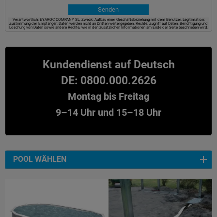
Verantwortlich: EYAROC COMPANY SL, Zweck: Aufbau einer Geschäftsbeziehung mit dem Benutzer. Legitimation:
Zustimmung der Empfänger: Daten werden nicht an Dritten weitergegeben. Rechte: Zugriff auf Daten, Berichtigung und
Löschung von Daten sowie andere Rechte, wie in den zusätzlichen Informationen am Ende der Seite beschrieben wird.
Kundendienst auf Deutsch
DE: 0800.000.2626
Montag bis Freitag
9–14 Uhr und 15–18 Uhr
POOL WÄHLEN