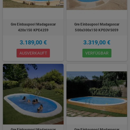
Gre Einbaupool Madagascar
Gre Einbaupool Madagascar
420x150 KPE4259
500x300x150 KPEOV5059
3.189,00 €
3.319,00 €
AUSVERKAUFT
VERFÜGBAR
Gre Einbaupool Madagascar
Gre Einbaupool Madagascar