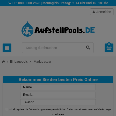
DE: 0800.000.2626
| Montag bis Freitag: 9–14 Uhr und 15–18 Uhr
person
Anmelden
0
view_headline
search
chevron_right
chevron_right
Einbaupools
Madagascar
Bekommen Sie den besten Preis Online
Ich akzeptiere die Behandlung meiner persönlichen Daten, um eine Antwort auf die Anfrage
zu erhalten.