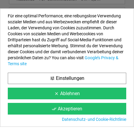
Gre Einbaupool Madagascar 700x320x150
Für eine optimal Performance, eine reibungslose Verwendung
KPEOV7059 - Beleuchtung:Nein - Zubehör:Nein -
sozialer Medien und aus Werbezwecken empfiehlt dir dieser
Wasserbehandlung:Kein
Laden, der Verwendung von Cookies zuzustimmen. Durch
Cookies von sozialen Medien und Werbecookies von
TELMA (MAFRA) el 22/07/2024 ... "
"
Drittparteien hast du Zugriff auf Social-Media-Funktionen und
erhältst personalisierte Werbung. Stimmst du der Verwendung
dieser Cookies und der damit verbundenen Verarbeitung deiner
Unsere Kontaktdaten
persönlichen Daten zu? You can also visit
Google’s Privacy &
Terms site
EYAROC COMPANY SL (DE329113465)
Rufen Sie uns jetzt an:
DE: 0800.000.2626
Einstellungen
tune
Öffnungszeiten:
Montag bis Freitag: 9–14 Uhr und 15–18 Uhr
Email:
info@aufstellpools.de
Ablehnen
clear
Folgen Sie uns
Akzeptieren
done_all
Facebook
YouTube
Instagram
Datenschutz- und Cookie-Richtlinie