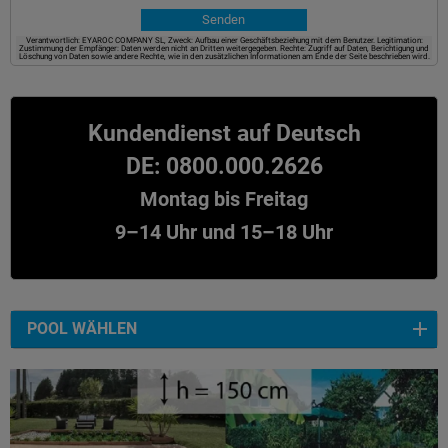
Verantwortlich: EYAROC COMPANY SL, Zweck: Aufbau einer Geschäftsbeziehung mit dem Benutzer. Legitimation:
Zustimmung der Empfänger: Daten werden nicht an Dritten weitergegeben. Rechte: Zugriff auf Daten, Berichtigung und
Löschung von Daten sowie andere Rechte, wie in den zusätzlichen Informationen am Ende der Seite beschrieben wird.
Kundendienst auf Deutsch
DE: 0800.000.2626
Montag bis Freitag
9–14 Uhr und 15–18 Uhr
POOL WÄHLEN