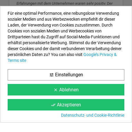
Erfahrungen mit dem Unternehmen waren sehr positiv. Der
Kundenservice war schnell, professionell und stets
Für eine optimal Performance, eine reibungslose Verwendung
hilfsbereit. Der gesamte Ablauf verlief unkompliziert und
sozialer Medien und aus Werbezwecken empfiehlt dir dieser
transparent, weshalb ich mit dem angebotenen Service
Laden, der Verwendung von Cookies zuzustimmen. Durch
sehr zufrieden bin. Ich kann das Unternehmen
Cookies von sozialen Medien und Werbecookies von
weiterempfehlen.
"
Drittparteien hast du Zugriff auf Social-Media-Funktionen und
erhältst personalisierte Werbung. Stimmst du der Verwendung
dieser Cookies und der damit verbundenen Verarbeitung deiner
Unsere Kontaktdaten
persönlichen Daten zu? You can also visit
Google’s Privacy &
Terms site
EYAROC COMPANY SL (DE329113465)
Rufen Sie uns jetzt an:
DE: 0800.000.2626
Einstellungen
tune
Öffnungszeiten:
Montag bis Freitag: 9–14 Uhr und 15–18 Uhr
Email:
info@aufstellpools.de
Ablehnen
clear
Folgen Sie uns
Akzeptieren
done_all
Facebook
YouTube
Instagram
Datenschutz- und Cookie-Richtlinie