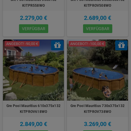
KITPR558WO
KITPROV508WO
2.279,00 €
2.689,00 €
VERFÜGBAR
VERFÜGBAR
ANGEBOT! -90,00 €
ANGEBOT! -100,00 €
Gre Pool Mauritius 610x375x132
Gre Pool Mauritius 730x375x132
KITPROV618WO
KITPROV738WO
2.849,00 €
3.269,00 €