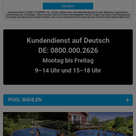
Verantwortlich: EYAROC COMPANY SL, Zweck: Aufbau einer Geschäftsbeziehung mit dem Benutzer. Legitimation:
Zustimmung der Empfänger: Daten werden nicht an Dritten weitergegeben. Rechte: Zugriff auf Daten, Berichtigung und
Löschung von Daten sowie andere Rechte, wie in den zusätzlichen Informationen am Ende der Seite beschrieben wird.
Kundendienst auf Deutsch
DE: 0800.000.2626
Montag bis Freitag
9–14 Uhr und 15–18 Uhr
POOL WÄHLEN