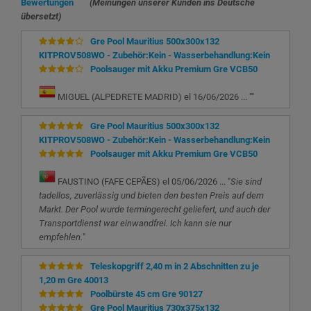
Bewertungen
(Meinungen unserer Kunden ins Deutsche
übersetzt)
Gre Pool Mauritius 500x300x132
KITPROV508WO - Zubehör:Kein - Wasserbehandlung:Kein
Poolsauger mit Akku Premium Gre VCB50
MIGUEL (ALPEDRETE MADRID) el 16/06/2026 ... "
"
Gre Pool Mauritius 500x300x132
KITPROV508WO - Zubehör:Kein - Wasserbehandlung:Kein
Poolsauger mit Akku Premium Gre VCB50
FAUSTINO (FAFE CEPÃES) el 05/06/2026 ... "
Sie sind
tadellos, zuverlässig und bieten den besten Preis auf dem
Markt. Der Pool wurde termingerecht geliefert, und auch der
Transportdienst war einwandfrei. Ich kann sie nur
empfehlen.
"
Teleskopgriff 2,40 m in 2 Abschnitten zu je
1,20 m Gre 40013
Poolbürste 45 cm Gre 90127
Gre Pool Mauritius 730x375x132