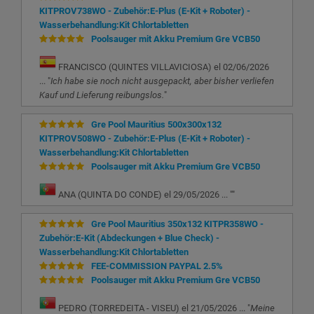
KITPROV738WO - Zubehör:E-Plus (E-Kit + Roboter) -
Wasserbehandlung:Kit Chlortabletten
Poolsauger mit Akku Premium Gre VCB50
FRANCISCO (QUINTES VILLAVICIOSA) el 02/06/2026
... "
Ich habe sie noch nicht ausgepackt, aber bisher verliefen
Kauf und Lieferung reibungslos.
"
Gre Pool Mauritius 500x300x132
KITPROV508WO - Zubehör:E-Plus (E-Kit + Roboter) -
Wasserbehandlung:Kit Chlortabletten
Poolsauger mit Akku Premium Gre VCB50
ANA (QUINTA DO CONDE) el 29/05/2026 ... "
"
Gre Pool Mauritius 350x132 KITPR358WO -
Zubehör:E-Kit (Abdeckungen + Blue Check) -
Wasserbehandlung:Kit Chlortabletten
FEE-COMMISSION PAYPAL 2.5%
Poolsauger mit Akku Premium Gre VCB50
PEDRO (TORREDEITA - VISEU) el 21/05/2026 ... "
Meine