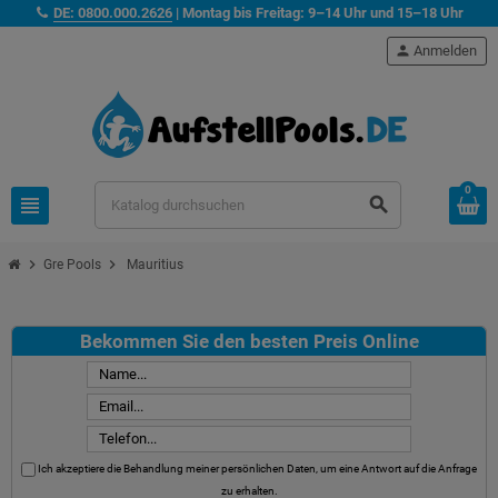
DE: 0800.000.2626
| Montag bis Freitag: 9–14 Uhr und 15–18 Uhr
person
Anmelden
0
view_headline
search
chevron_right
chevron_right
Gre Pools
Mauritius
Bekommen Sie den besten Preis Online
Ich akzeptiere die Behandlung meiner persönlichen Daten, um eine Antwort auf die Anfrage
zu erhalten.