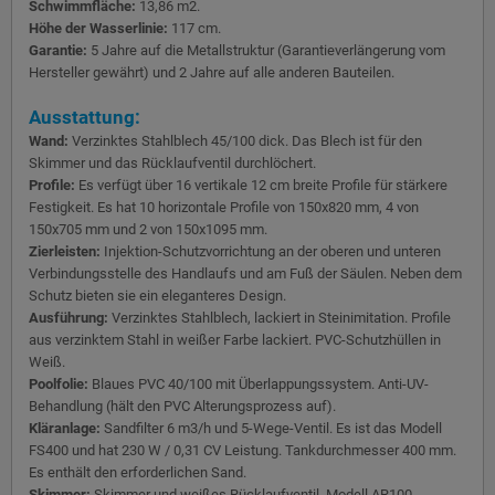
Schwimmfläche:
13,86 m2.
Höhe der Wasserlinie:
117 cm.
Garantie:
5 Jahre auf die Metallstruktur (Garantieverlängerung vom
Hersteller gewährt) und 2 Jahre auf alle anderen Bauteilen.
Ausstattung:
Wand:
Verzinktes Stahlblech 45/100 dick. Das Blech ist für den
Skimmer und das Rücklaufventil durchlöchert.
Profile:
Es verfügt über 16 vertikale 12 cm breite Profile für stärkere
Festigkeit. Es hat 10 horizontale Profile von 150x820 mm, 4 von
150x705 mm und 2 von 150x1095 mm.
Zierleisten:
Injektion-Schutzvorrichtung an der oberen und unteren
Verbindungsstelle des Handlaufs und am Fuß der Säulen. Neben dem
Schutz bieten sie ein eleganteres Design.
Ausführung:
Verzinktes Stahlblech, lackiert in Steinimitation. Profile
aus verzinktem Stahl in weißer Farbe lackiert. PVC-Schutzhüllen in
Weiß.
Poolfolie:
Blaues PVC 40/100 mit Überlappungssystem. Anti-UV-
Behandlung (hält den PVC Alterungsprozess auf).
Kläranlage:
Sandfilter 6 m3/h und 5-Wege-Ventil. Es ist das Modell
FS400 und hat 230 W / 0,31 CV Leistung. Tankdurchmesser 400 mm.
Es enthält den erforderlichen Sand.
Skimmer:
Skimmer und weißes Rücklaufventil, Modell AR100.