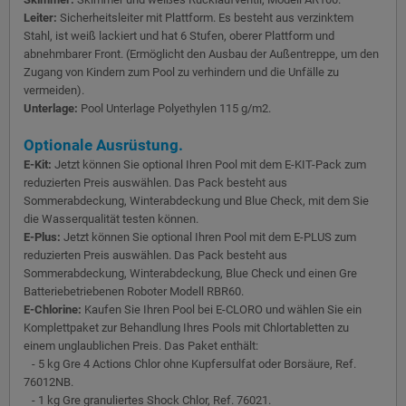
Leiter:
Sicherheitsleiter mit Plattform. Es besteht aus verzinktem
Stahl, ist weiß lackiert und hat 6 Stufen, oberer Plattform und
abnehmbarer Front. (Ermöglicht den Ausbau der Außentreppe, um den
Zugang von Kindern zum Pool zu verhindern und die Unfälle zu
vermeiden).
Unterlage:
Pool Unterlage Polyethylen 115 g/m2.
Optionale Ausrüstung.
E-Kit:
Jetzt können Sie optional Ihren Pool mit dem E-KIT-Pack zum
reduzierten Preis auswählen. Das Pack besteht aus
Sommerabdeckung, Winterabdeckung und Blue Check, mit dem Sie
die Wasserqualität testen können.
E-Plus:
Jetzt können Sie optional Ihren Pool mit dem E-PLUS zum
reduzierten Preis auswählen. Das Pack besteht aus
Sommerabdeckung, Winterabdeckung, Blue Check und einen Gre
Batteriebetriebenen Roboter Modell RBR60.
E-Chlorine:
Kaufen Sie Ihren Pool bei E-CLORO und wählen Sie ein
Komplettpaket zur Behandlung Ihres Pools mit Chlortabletten zu
einem unglaublichen Preis. Das Paket enthält:
- 5 kg Gre 4 Actions Chlor ohne Kupfersulfat oder Borsäure, Ref.
76012NB.
- 1 kg Gre granuliertes Shock Chlor, Ref. 76021.