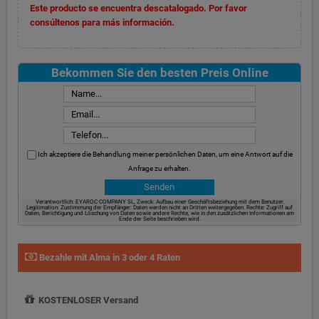
Este producto se encuentra descatalogado. Por favor
consúltenos para más información.
Bekommen Sie den besten Preis Online
Ich akzeptiere die Behandlung meiner persönlichen Daten, um eine Antwort auf die
Anfrage zu erhalten.
Verantwortlich: EYAROC COMPANY SL, Zweck: Aufbau einer Geschäftsbeziehung mit dem Benutzer.
Legitimation: Zustimmung der Empfänger: Daten werden nicht an Dritten weitergegeben. Rechte: Zugriff auf
Daten, Berichtigung und Löschung von Daten sowie andere Rechte, wie in den zusätzlichen Informationen am
Ende der Seite beschrieben wird.
Bezahle mit Alma in 3 oder 4 Raten
KOSTENLOSER Versand