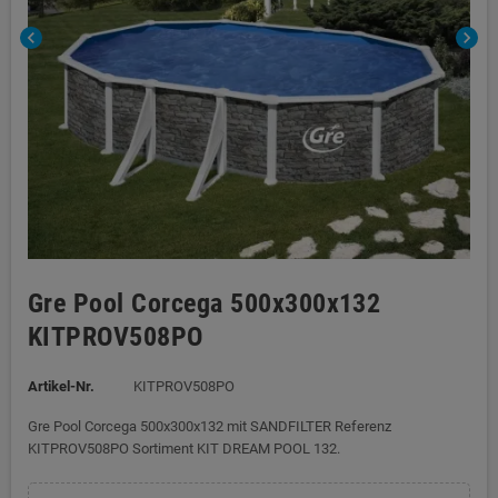
chevron_left
chevron_right
Gre Pool Corcega 500x300x132
KITPROV508PO
Artikel-Nr.
KITPROV508PO
Gre Pool Corcega 500x300x132 mit SANDFILTER Referenz
KITPROV508PO Sortiment KIT DREAM POOL 132.