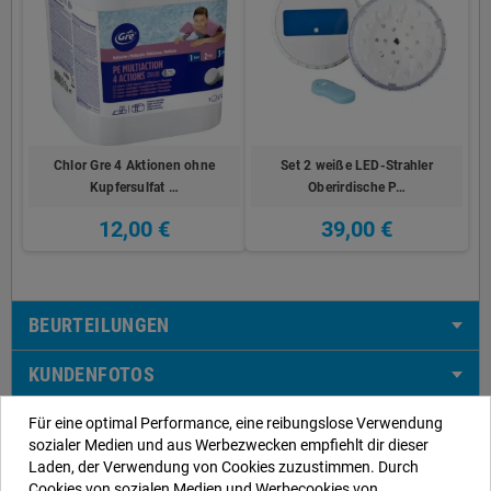
Chlor Gre 4 Aktionen ohne
Set 2 weiße LED-Strahler
Kupfersulfat …
Oberirdische P…
12,00 €
39,00 €
BEURTEILUNGEN
KUNDENFOTOS
Für eine optimal Performance, eine reibungslose Verwendung
sozialer Medien und aus Werbezwecken empfiehlt dir dieser
Laden, der Verwendung von Cookies zuzustimmen. Durch
Unsere Kontaktdaten
Cookies von sozialen Medien und Werbecookies von