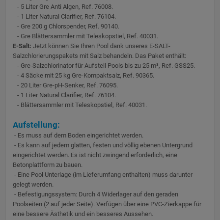
- 5 Liter Gre Anti Algen, Ref. 76008.
- 1 Liter Natural Clarifier, Ref. 76104.
- Gre 200 g Chlorspender, Ref. 90140.
- Gre Blättersammler mit Teleskopstiel, Ref. 40031.
E-Salt:
Jetzt können Sie Ihren Pool dank unseres E-SALT-
Salzchlorierungspakets mit Salz behandeln. Das Paket enthält:
- Gre-Salzchlorinator für Aufstell Pools bis zu 25 m³, Ref. GSS25.
- 4 Säcke mit 25 kg Gre-Kompaktsalz, Ref. 90365.
- 20 Liter Gre-pH-Senker, Ref. 76095.
- 1 Liter Natural Clarifier, Ref. 76104.
- Blättersammler mit Teleskopstiel, Ref. 40031.
Aufstellung:
- Es muss auf dem Boden eingerichtet werden.
- Es kann auf jedem glatten, festen und völlig ebenen Untergrund
eingerichtet werden. Es ist nicht zwingend erforderlich, eine
Betonplattform zu bauen.
- Eine Pool Unterlage (im Lieferumfang enthalten) muss darunter
gelegt werden.
- Befestigungssystem: Durch 4 Widerlager auf den geraden
Poolseiten (2 auf jeder Seite). Verfügen über eine PVC-Zierkappe für
eine bessere Ästhetik und ein besseres Aussehen.