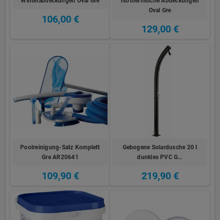
Winterabdeckungen Oval Gre
Isothermische Abdeckungen
Oval Gre
106,00 €
129,00 €
Poolreinigung-Satz Komplett
Gebogene Solardusche 20 l
Gre AR20641
dunkles PVC G…
109,90 €
219,90 €