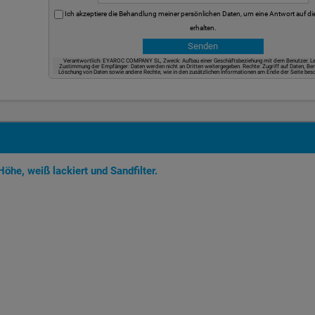
Ich akzeptiere die Behandlung meiner persönlichen Daten, um eine Antwort auf di
erhalten.
Verantwortlich: EYAROC COMPANY SL, Zweck: Aufbau einer Geschäftsbeziehung mit dem Benutzer. Le
Zustimmung der Empfänger: Daten werden nicht an Dritten weitergegeben. Rechte: Zugriff auf Daten, Ber
Löschung von Daten sowie andere Rechte, wie in den zusätzlichen Informationen am Ende der Seite besc
öhe, weiß lackiert und Sandfilter.