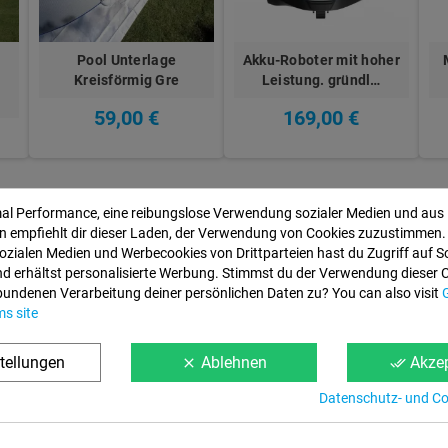
Pool Unterlage
Akku-Roboter mit hoher
Kreisförmig Gre
Leistung. gründl…
59,00 €
169,00 €
mal Performance, eine reibungslose Verwendung sozialer Medien und aus
 empfiehlt dir dieser Laden, der Verwendung von Cookies zuzustimmen.
ozialen Medien und Werbecookies von Drittparteien hast du Zugriff auf S
d erhältst personalisierte Werbung. Stimmst du der Verwendung dieser 
bundenen Verarbeitung deiner persönlichen Daten zu? You can also visit
ms site
tellungen
Ablehnen
Akzep
clear
done_all
Datenschutz- und Coo
Informationen
Web-Bedingung