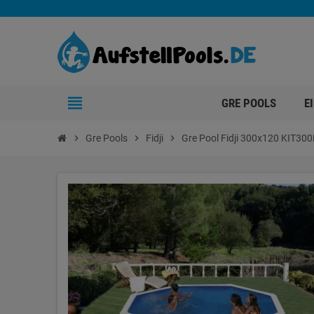
view_headline
GRE POOLS
E
chevron_right
Gre Pools
chevron_right
Fidji
chevron_right
Gre Pool Fidji 300x120 KIT30