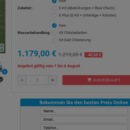
Kein
check
Zubehör:
E-Kit (Abdeckungen + Blue Check)
E-Plus (E-Kit + Unterlage + Roboter)
Kein
check
Wasserbehandlung:
Kit Chlortabletten
Kit Salz Chlorierung
ut_map
1.179,00 €
1.219,00 €
- 40,00 €
Angebot gültig vom 1 bis 6 August
chevron_right
shopping_cart
remove
add
AUSVERKAUFT
Bekommen Sie den besten Preis Online