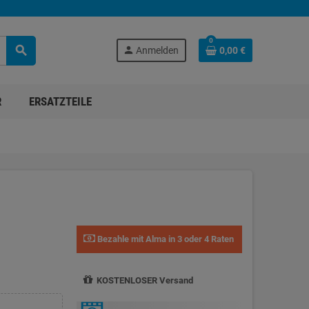
0
search
person
Anmelden
0,00 €
R
ERSATZTEILE
Bezahle mit Alma in 3 oder 4 Raten
KOSTENLOSER Versand