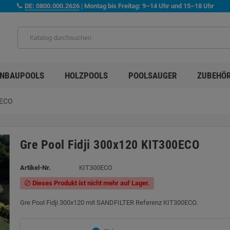
DE: 0800.000.2626
| Montag bis Freitag: 9–14 Uhr und 15–18 Uhr
INBAUPOOLS
HOLZPOOLS
POOLSAUGER
ZUBEHÖ
0ECO
Gre Pool Fidji 300x120 KIT300ECO
Artikel-Nr.
KIT300ECO
Dieses Produkt ist nicht mehr auf Lager.
block
Gre Pool Fidji 300x120 mit SANDFILTER Referenz KIT300ECO.