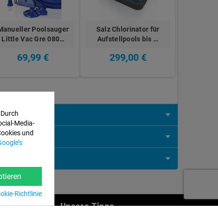
Manueller Poolsauger
Salz Chlorinator für
Little Vac Gre 080…
Aufstellpools bis …
69,99 €
299,00 €
 Durch
ocial-Media-
Cookies und
Google’s
tieren
kie-Richtlinie
en
Unsere Tipps