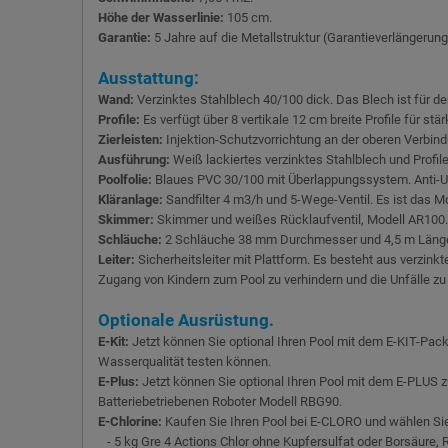
Höhe der Wasserlinie:
105 cm.
Garantie:
5 Jahre auf die Metallstruktur (Garantieverlängerung
Ausstattung:
Wand:
Verzinktes Stahlblech 40/100 dick. Das Blech ist für d
Profile:
Es verfügt über 8 vertikale 12 cm breite Profile für st
Zierleisten:
Injektion-Schutzvorrichtung an der oberen Verbindu
Ausführung:
Weiß lackiertes verzinktes Stahlblech und Profi
Poolfolie:
Blaues PVC 30/100 mit Überlappungssystem. Anti-U
Kläranlage:
Sandfilter 4 m3/h und 5-Wege-Ventil. Es ist das 
Skimmer:
Skimmer und weißes Rücklaufventil, Modell AR100.
Schläuche:
2 Schläuche 38 mm Durchmesser und 4,5 m Länge. 
Leiter:
Sicherheitsleiter mit Plattform. Es besteht aus verzink
Zugang von Kindern zum Pool zu verhindern und die Unfälle zu
Optionale Ausrüstung.
E-Kit:
Jetzt können Sie optional Ihren Pool mit dem E-KIT-Pa
Wasserqualität testen können.
E-Plus:
Jetzt können Sie optional Ihren Pool mit dem E-PLUS
Batteriebetriebenen Roboter Modell RBG90.
E-Chlorine:
Kaufen Sie Ihren Pool bei E-CLORO und wählen Sie 
- 5 kg Gre 4 Actions Chlor ohne Kupfersulfat oder Borsäure, 