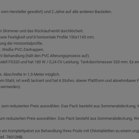
 vom Hersteller gewährt) und 2 Jahre auf alle anderen Bauteilen.
en Skimmer und das Rücklaufventil durchlöchert.
ärkere Festigkeit und 8 horizontale Profile 150x1145 mm.
ng der Horizontalprofile.
le. Weiße PVC-Zierkappen.
V-Behandlung (hält den PVC Alterungsprozess auf).
Modell FS320 und hat 180 W / 0,24 CV Leistung. Tankdurchmesser 320 mm. Es ent
Abschnitte in 1,5-Meter möglich.
tem Stahl, ist weiß lackiert und hat 6 Stufen, oberer Plattform und abnehmbare
 vermeiden).
ck zum reduzierten Preis auswählen. Das Pack besteht aus Sommerabdeckung, 
 zum reduzierten Preis auswählen. Das Pack besteht aus Sommerabdeckung, Win
ein Komplettpaket zur Behandlung Ihres Pools mit Chlortabletten zu einem ungl
Ref. 76012NB.