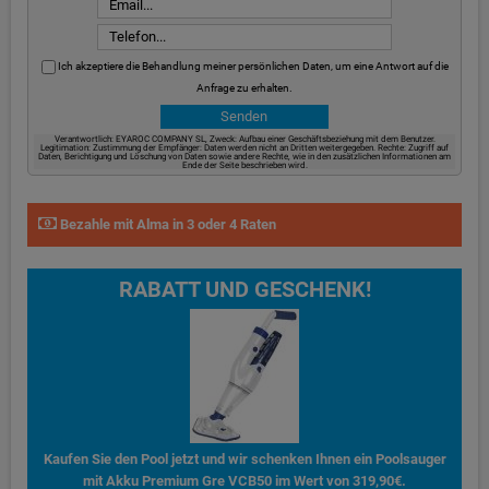
Ich akzeptiere die Behandlung meiner persönlichen Daten, um eine Antwort auf die
Anfrage zu erhalten.
Verantwortlich: EYAROC COMPANY SL, Zweck: Aufbau einer Geschäftsbeziehung mit dem Benutzer.
Legitimation: Zustimmung der Empfänger: Daten werden nicht an Dritten weitergegeben. Rechte: Zugriff auf
Daten, Berichtigung und Löschung von Daten sowie andere Rechte, wie in den zusätzlichen Informationen am
Ende der Seite beschrieben wird.
Bezahle mit Alma in 3 oder 4 Raten
RABATT UND GESCHENK!
Kaufen Sie den Pool jetzt und wir schenken Ihnen ein Poolsauger
mit Akku Premium Gre VCB50 im Wert von 319,90€.