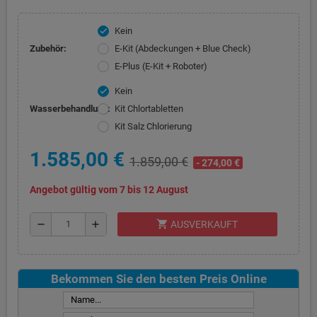
Kein
check
Zubehör:
E-Kit (Abdeckungen + Blue Check)
E-Plus (E-Kit + Roboter)
Kein
check
Wasserbehandlung:
Kit Chlortabletten
Kit Salz Chlorierung
1.585,00 €
1.859,00 €
- 274,00 €
Angebot gültig vom 7 bis 12 August
shopping_cart
remove
add
AUSVERKAUFT
Bekommen Sie den besten Preis Online