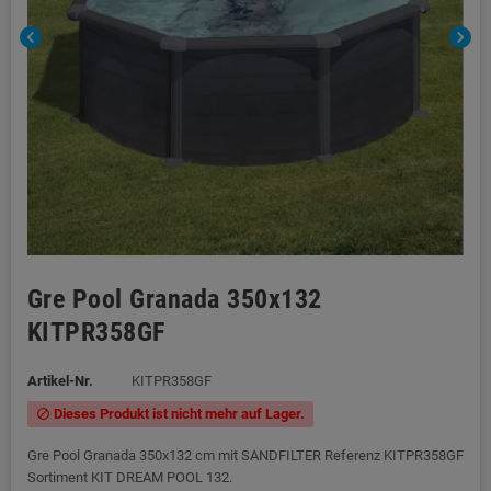
chevron_left
chevron_right
Gre Pool Granada 350x132
KITPR358GF
Artikel-Nr.
KITPR358GF
Dieses Produkt ist nicht mehr auf Lager.
block
Gre Pool Granada 350x132 cm mit SANDFILTER Referenz KITPR358GF
Sortiment KIT DREAM POOL 132.