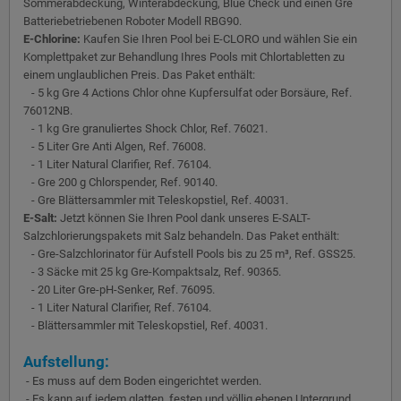
Sommerabdeckung, Winterabdeckung, Blue Check und einen Gre
Batteriebetriebenen Roboter Modell RBG90.
E-Chlorine:
Kaufen Sie Ihren Pool bei E-CLORO und wählen Sie ein
Komplettpaket zur Behandlung Ihres Pools mit Chlortabletten zu
einem unglaublichen Preis. Das Paket enthält:
- 5 kg Gre 4 Actions Chlor ohne Kupfersulfat oder Borsäure, Ref.
76012NB.
- 1 kg Gre granuliertes Shock Chlor, Ref. 76021.
- 5 Liter Gre Anti Algen, Ref. 76008.
- 1 Liter Natural Clarifier, Ref. 76104.
- Gre 200 g Chlorspender, Ref. 90140.
- Gre Blättersammler mit Teleskopstiel, Ref. 40031.
E-Salt:
Jetzt können Sie Ihren Pool dank unseres E-SALT-
Salzchlorierungspakets mit Salz behandeln. Das Paket enthält:
- Gre-Salzchlorinator für Aufstell Pools bis zu 25 m³, Ref. GSS25.
- 3 Säcke mit 25 kg Gre-Kompaktsalz, Ref. 90365.
- 20 Liter Gre-pH-Senker, Ref. 76095.
- 1 Liter Natural Clarifier, Ref. 76104.
- Blättersammler mit Teleskopstiel, Ref. 40031.
Aufstellung:
- Es muss auf dem Boden eingerichtet werden.
- Es kann auf jedem glatten, festen und völlig ebenen Untergrund