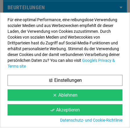
BEURTEILUNGEN
Für eine optimal Performance, eine reibungslose Verwendung
sozialer Medien und aus Werbezwecken empfiehlt dir dieser
Laden, der Verwendung von Cookies zuzustimmen. Durch
Unsere Kontaktdaten
Cookies von sozialen Medien und Werbecookies von
Drittparteien hast du Zugriff auf Social-Media-Funktionen und
EYAROC COMPANY SL (DE329113465)
erhältst personalisierte Werbung. Stimmst du der Verwendung
dieser Cookies und der damit verbundenen Verarbeitung deiner
Rufen Sie uns jetzt an:
DE: 0800.000.2626
persönlichen Daten zu? You can also visit
Google’s Privacy &
Öffnungszeiten:
Montag bis Freitag: 9–14 Uhr und 15–18 Uhr
Terms site
Email:
info@aufstellpools.de
Einstellungen
tune
Folgen Sie uns
Ablehnen
clear
Facebook
YouTube
Instagram
Akzeptieren
done_all
Datenschutz- und Cookie-Richtlinie
Informationen