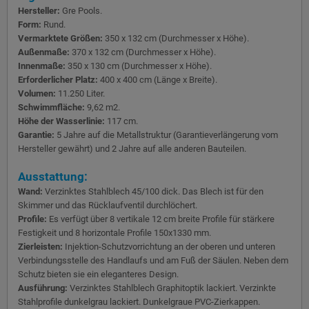
Hersteller:
Gre Pools.
Form:
Rund.
Vermarktete Größen:
350 x 132 cm (Durchmesser x Höhe).
Außenmaße:
370 x 132 cm (Durchmesser x Höhe).
Innenmaße:
350 x 130 cm (Durchmesser x Höhe).
Erforderlicher Platz:
400 x 400 cm (Länge x Breite).
Volumen:
11.250 Liter.
Schwimmfläche:
9,62 m2.
Höhe der Wasserlinie:
117 cm.
Garantie:
5 Jahre auf die Metallstruktur (Garantieverlängerung vom
Hersteller gewährt) und 2 Jahre auf alle anderen Bauteilen.
Ausstattung:
Wand:
Verzinktes Stahlblech 45/100 dick. Das Blech ist für den
Skimmer und das Rücklaufventil durchlöchert.
Profile:
Es verfügt über 8 vertikale 12 cm breite Profile für stärkere
Festigkeit und 8 horizontale Profile 150x1330 mm.
Zierleisten:
Injektion-Schutzvorrichtung an der oberen und unteren
Verbindungsstelle des Handlaufs und am Fuß der Säulen. Neben dem
Schutz bieten sie ein eleganteres Design.
Ausführung:
Verzinktes Stahlblech Graphitoptik lackiert. Verzinkte
Stahlprofile dunkelgrau lackiert. Dunkelgraue PVC-Zierkappen.