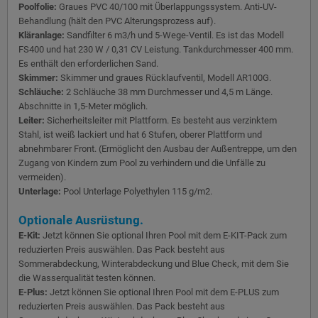
Poolfolie:
Graues PVC 40/100 mit Überlappungssystem. Anti-UV-
Behandlung (hält den PVC Alterungsprozess auf).
Kläranlage:
Sandfilter 6 m3/h und 5-Wege-Ventil. Es ist das Modell
FS400 und hat 230 W / 0,31 CV Leistung. Tankdurchmesser 400 mm.
Es enthält den erforderlichen Sand.
Skimmer:
Skimmer und graues Rücklaufventil, Modell AR100G.
Schläuche:
2 Schläuche 38 mm Durchmesser und 4,5 m Länge.
Abschnitte in 1,5-Meter möglich.
Leiter:
Sicherheitsleiter mit Plattform. Es besteht aus verzinktem
Stahl, ist weiß lackiert und hat 6 Stufen, oberer Plattform und
abnehmbarer Front. (Ermöglicht den Ausbau der Außentreppe, um den
Zugang von Kindern zum Pool zu verhindern und die Unfälle zu
vermeiden).
Unterlage:
Pool Unterlage Polyethylen 115 g/m2.
Optionale Ausrüstung.
E-Kit:
Jetzt können Sie optional Ihren Pool mit dem E-KIT-Pack zum
reduzierten Preis auswählen. Das Pack besteht aus
Sommerabdeckung, Winterabdeckung und Blue Check, mit dem Sie
die Wasserqualität testen können.
E-Plus:
Jetzt können Sie optional Ihren Pool mit dem E-PLUS zum
reduzierten Preis auswählen. Das Pack besteht aus