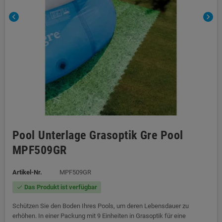
chevron_left
chevron_right
Pool Unterlage Grasoptik Gre Pool
MPF509GR
Artikel-Nr.
MPF509GR
Das Produkt ist verfügbar
check
Schützen Sie den Boden Ihres Pools, um deren Lebensdauer zu
erhöhen. In einer Packung mit 9 Einheiten in Grasoptik für eine