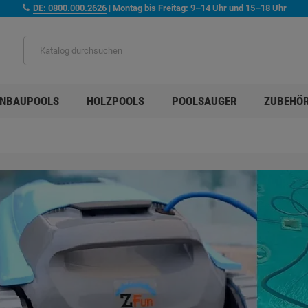
DE: 0800.000.2626
| Montag bis Freitag: 9–14 Uhr und 15–18 Uhr
INBAUPOOLS
HOLZPOOLS
POOLSAUGER
ZUBEHÖ