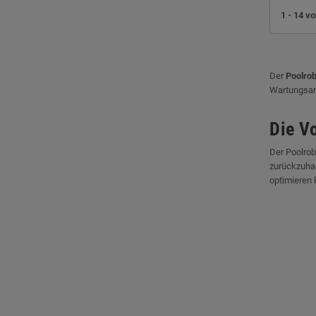
1 - 14 vo
Der
Poolrob
Wartungsarb
Die V
Der Poolrob
zurückzuhal
optimieren 