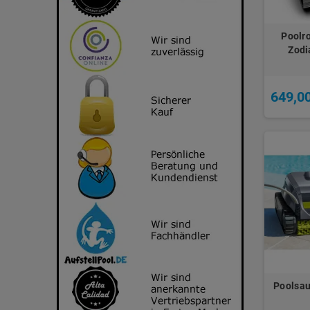
Poolro
Zodi
649,0
Poolsau