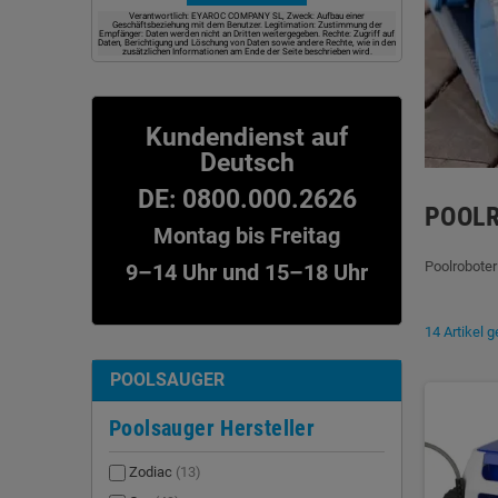
Verantwortlich: EYAROC COMPANY SL, Zweck: Aufbau einer
Geschäftsbeziehung mit dem Benutzer. Legitimation: Zustimmung der
Empfänger: Daten werden nicht an Dritten weitergegeben. Rechte: Zugriff auf
Daten, Berichtigung und Löschung von Daten sowie andere Rechte, wie in den
zusätzlichen Informationen am Ende der Seite beschrieben wird.
Kundendienst auf
Deutsch
DE: 0800.000.2626
POOL
Montag bis Freitag
Poolroboter
9–14 Uhr und 15–18 Uhr
14 Artikel 
POOLSAUGER
Poolsauger Hersteller
Zodiac
(13)