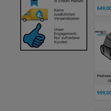
649,0
Poolsau
C
999,0