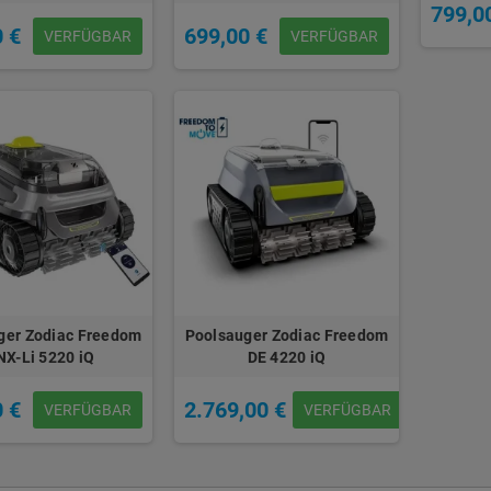
799,0
0 €
699,00 €
VERFÜGBAR
VERFÜGBAR
ger Zodiac Freedom
Poolsauger Zodiac Freedom
NX-Li 5220 iQ
DE 4220 iQ
0 €
2.769,00 €
VERFÜGBAR
VERFÜGBAR