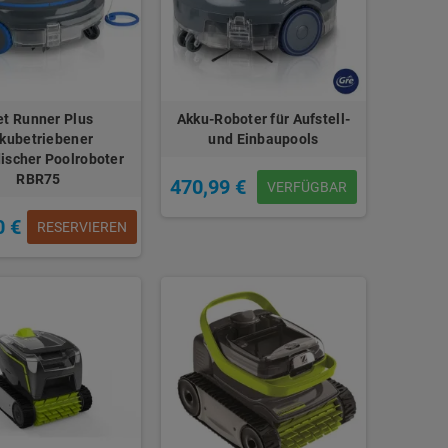
t Runner Plus
Akku-Roboter für Aufstell-
kubetriebener
und Einbaupools
discher Poolroboter
RBR75
470,99 €
VERFÜGBAR
0 €
RESERVIEREN