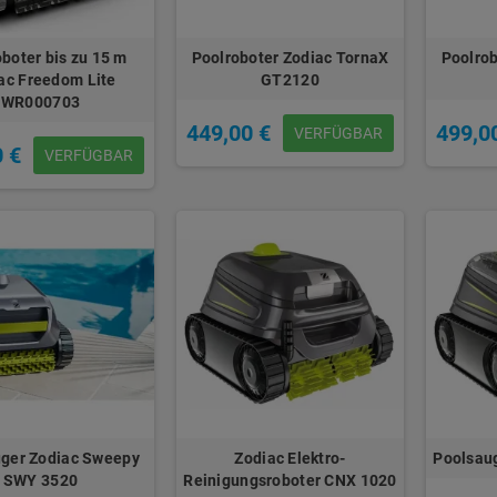
boter bis zu 15 m
Poolroboter Zodiac TornaX
Poolrob
ac Freedom Lite
GT2120
WR000703
449,00 €
499,0
VERFÜGBAR
0 €
VERFÜGBAR
ger Zodiac Sweepy
Zodiac Elektro-
Poolsau
SWY 3520
Reinigungsroboter CNX 1020