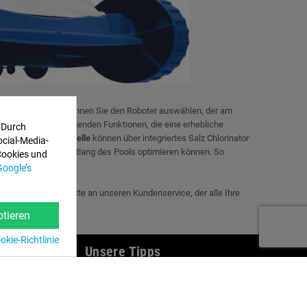
ner großen Auswahl können Sie den Roboter auswählen, der am
eis
und den grundlegenden Funktionen, die eine erhebliche
 Durch
Die
modernsten Modelle
können über integriertes Salz Chlorinator
ocial-Media-
 der Sie den Pfad entlang des Pools optimieren können. So
Cookies und
Google’s
enden Sie sich bitte an unseren Kundenservice, der alle Ihre
tieren
kie-Richtlinie
en
Unsere Tipps
Montagevideos
g
Pool Begraben