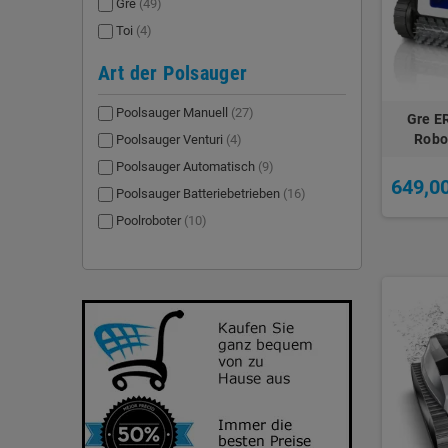
Gre
(49)
Toi
(4)
Art der Polsauger
Poolsauger Manuell
(27)
Gre ER
Robo
Poolsauger Venturi
(4)
Poolsauger Automatisch
(9)
649,0
Poolsauger Batteriebetrieben
(16)
Poolroboter
(10)