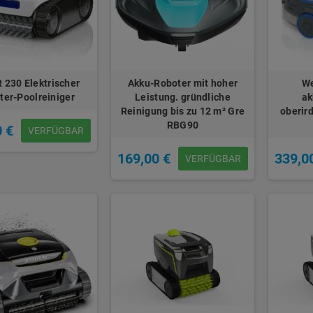
 230 Elektrischer
Akku-Roboter mit hoher
We
ter-Poolreiniger
Leistung. gründliche
ak
Reinigung bis zu 12 m² Gre
oberir
RBG90
0 €
VERFÜGBAR
169,00 €
339,0
VERFÜGBAR