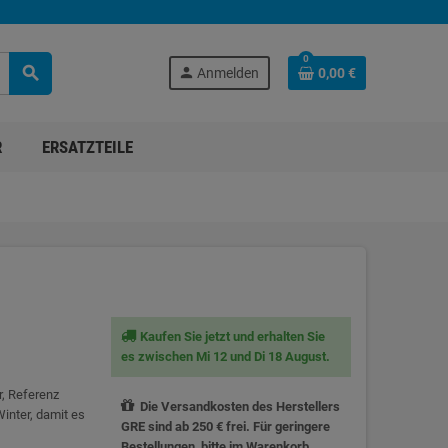
0
search
person
Anmelden
0,00 €
R
ERSATZTEILE
Kaufen Sie jetzt und erhalten Sie
es zwischen Mi 12 und Di 18 August.
r, Referenz
Die Versandkosten des Herstellers
inter, damit es
GRE sind ab 250 € frei. Für geringere
Bestellungen, bitte im Warenkorb