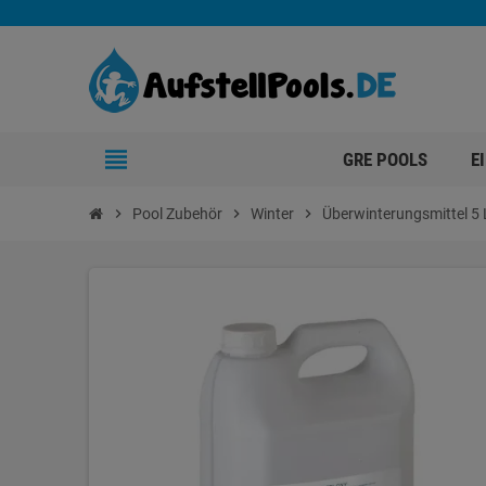
view_headline
GRE POOLS
E
chevron_right
Pool Zubehör
chevron_right
Winter
chevron_right
Überwinterungsmittel 5 