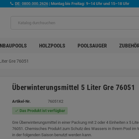
DE: 0800.000.2626
| Montag bis Freitag: 9–14 Uhr und 15–18 Uhr
INBAUPOOLS
HOLZPOOLS
POOLSAUGER
ZUBEHÖ
Liter Gre 76051
Überwinterungsmittel 5 Liter Gre 76051
Artikel-Nr.
76051X2
Das Produkt ist verfügbar
check
Gre Überwinterungsmittel in einer Packung mit 2 oder 4 Einheiten x 5 Lite
76051. Chemisches Produkt zum Schutz des Wassers in Ihrem Pool im W
in der folgenden Saison benutzt werden kann.