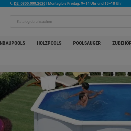
DE: 0800.000.2626
| Montag bis Freitag: 9–14 Uhr und 15–18 Uhr
INBAUPOOLS
HOLZPOOLS
POOLSAUGER
ZUBEHÖ