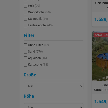
Gre Poo
Holz
(20)
Graphitoptik
(50)
1.589,
Steinoptik
(24)
Fantasieoptik
(40)
Filter
ANGEBOT!
Ohne Filter
(37)
Sand
(276)
Aqualoon
(15)
Kartusche
(18)
Größe
Gre
500x300
Höhe
1.549,