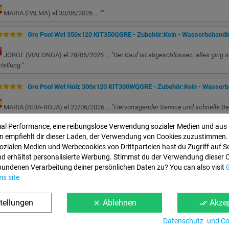
MARIA (PALMA) el 30/06/2026 ... "
"
Gre Pool Wet 350x120 KIT350QGRE - Zubehör:Kein - Wasserbehandl
JORGE (VIALONGA) el 28/06/2026 ... "
Der Kauf ist abgeschlossen, alles ging s
tellung.
"
Gre Pool Wet Holz 300x120 KIT300WQGRE - Zubehör:Kein - Wasserb
MARIA (RIBA-ROJA) el 22/06/2026 ... "
Hervorragender Service und schnelle Be
mal Performance, eine reibungslose Verwendung sozialer Medien und aus
Gre Pool Wet Holz 500x300x120 KIT500WQGRE - Zubehör:Kein - Was
 empfiehlt dir dieser Laden, der Verwendung von Cookies zuzustimmen.
ozialen Medien und Werbecookies von Drittparteien hast du Zugriff auf S
DARWIN (EL VISO DE SAN JUAN) el 17/06/2026 ... "
Sie sind echte Genies im
d erhältst personalisierte Werbung. Stimmst du der Verwendung dieser 
bundenen Verarbeitung deiner persönlichen Daten zu? You can also visit
Gre Pool Wet Holz 300x120 KIT300WQGRE - Zubehör:Kein - Wasserb
ms site
ANTONIO (PALMA DE MALLORCA) el 16/06/2026 ... "
"
tellungen
Ablehnen
Akzep
clear
done_all
Informationen
Web-Bedingung
Datenschutz- und Coo