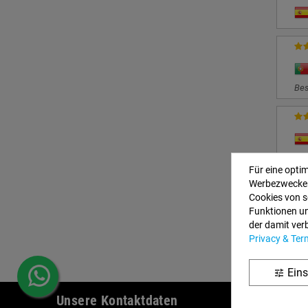
Bes
Für eine opti
Werbezwecken
Cookies von s
Funktionen un
der damit ver
Privacy & Ter
Eins
tune
Unsere Kontaktdaten