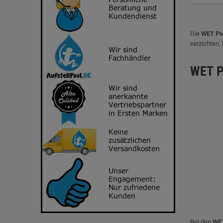
Die
WET Po
verzichten,
WET P
Bei den
WET