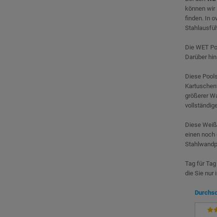
können wir
finden. In 
Stahlausfüh
Die WET Poo
Darüber hin
Diese Pools
Kartuschenf
größerer Wa
vollständig
Diese Weiße
einen noch 
Stahlwandpo
Tag für Tag
die Sie nur
Durchsc