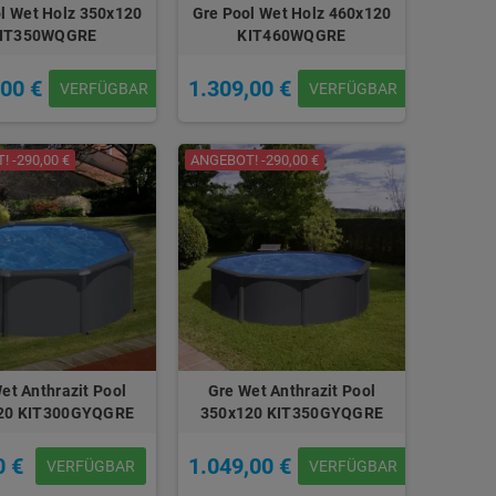
l Wet Holz 350x120
Gre Pool Wet Holz 460x120
IT350WQGRE
KIT460WQGRE
,00 €
1.309,00 €
VERFÜGBAR
VERFÜGBAR
 -290,00 €
ANGEBOT! -290,00 €
et Anthrazit Pool
Gre Wet Anthrazit Pool
20 KIT300GYQGRE
350x120 KIT350GYQGRE
0 €
1.049,00 €
VERFÜGBAR
VERFÜGBAR