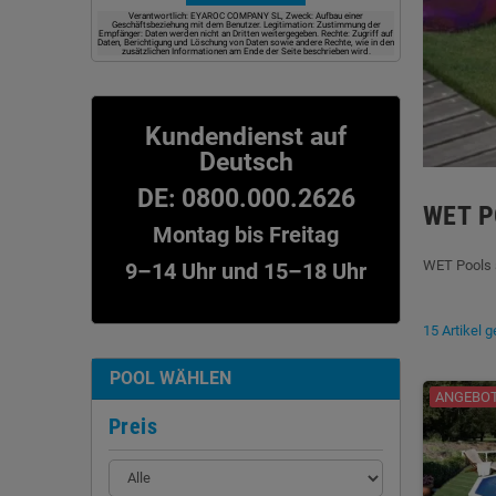
Verantwortlich: EYAROC COMPANY SL, Zweck: Aufbau einer
Geschäftsbeziehung mit dem Benutzer. Legitimation: Zustimmung der
Empfänger: Daten werden nicht an Dritten weitergegeben. Rechte: Zugriff auf
Daten, Berichtigung und Löschung von Daten sowie andere Rechte, wie in den
zusätzlichen Informationen am Ende der Seite beschrieben wird.
Kundendienst auf
Deutsch
DE: 0800.000.2626
WET P
Montag bis Freitag
WET Pools s
9–14 Uhr und 15–18 Uhr
15 Artikel 
POOL WÄHLEN
ANGEBOT!
Preis