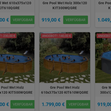
l Wet 610x375x120
Gre Pool Wet Holz 300x120
Gre Poo
KIT610QGRE
KIT300WQGRE
K
00 €
919,00 €
1.049
VERFÜGBAR
VERFÜGBAR
 -230,00 €
ANGEBOT! -140,00 €
ANGEBOT!
 Pool Wet Holz
Gre Pool Wet Holz
Gre W
x120 KIT500WQGRE
610x375x120 KIT610WQGRE
300x1
00 €
1.799,00 €
919,0
VERFÜGBAR
VERFÜGBAR