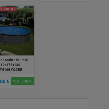
 -140,00 €
et Anthrazit Pool
610x375x120
IT610GYQGRE
,00 €
VERFÜGBAR