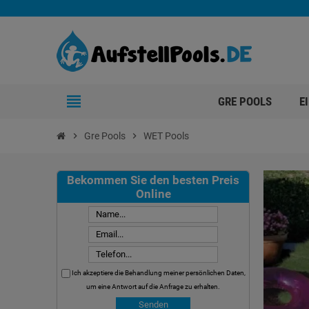
view_headline
GRE POOLS
E
chevron_right
Gre Pools
chevron_right
WET Pools
Bekommen Sie den besten Preis
Online
Ich akzeptiere die Behandlung meiner persönlichen Daten,
um eine Antwort auf die Anfrage zu erhalten.