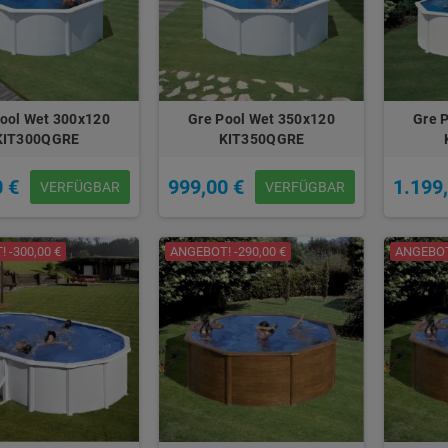
ool Wet 300x120
Gre Pool Wet 350x120
Gre 
KIT300QGRE
KIT350QGRE
0 €
999,00 €
1.199
VERFÜGBAR
VERFÜGBAR
 -300,00 €
ANGEBOT! -290,00 €
ANGEBOT!