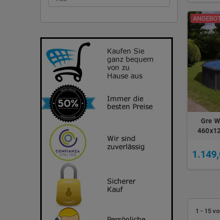
ANGEBOT!
Gre W
460x1
1.149,
1 - 15 vo