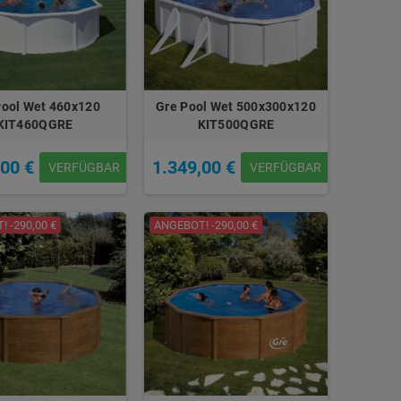
Pool Wet 460x120
Gre Pool Wet 500x300x120
KIT460QGRE
KIT500QGRE
,00 €
1.349,00 €
VERFÜGBAR
VERFÜGBAR
 -290,00 €
ANGEBOT! -290,00 €