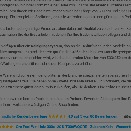
 Poolgrößen in runder Form mit einer Höhe von 120 cm und einem Durchmesser 
ovaler Form finden wir Badeinstallationen mit einer Länge von 500 cm und einer Br
rung. Ein komplettes Sortiment, das alle Anforderungen zu den günstigsten Preis
ls bieten sehr günstige Preise an, ohne dabei auf Qualität zu verzichten. Ein Be
aus haben Sie die
Ersatzteile
, mit denen Sie Ihre Badeinstallation pflegen und 
 verfügen über ein
Reinigungssystem
, das an die Bedürfnisse jedes Modells an
ilter ausgestattet sind, der sehr gut für die Größe der kleinsten Modelle geeignet
sservolumina empfohlen wird, wie dies bei ovalen Modellen von 500x350 cm der 
e Wartung durchzuführen, ohne den Kaufpreis zu erhöhen.
 Ware wird von einem der größten in der Branche spezialisierten spanischen Her
günstigeren Preis. Sie haben ohne Zweifel
brisante Preise
. Ein Sortiment, die 
ols zu einem günstigeren Preis zu kaufen, als Sie denken. Eine echte Neuheit a
 bieten wir die besten Pools zu den besten Preisen. Erwerben Sie bequem Ihre Ba
 in Ihrem vertrauenswürdigen Online-Shop finden.
hnittliche Kundenbewertung
4,9 auf 5 von 86 Bewertungen
(Me
Gre Pool Wet Holz 300x120 KIT300WQGRE - Zubehör:Kein - Wasserb