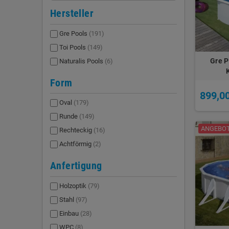
Hersteller
Gre Pools
(191)
Toi Pools
(149)
Gre P
Naturalis Pools
(6)
Form
899,0
Oval
(179)
Runde
(149)
ANGEBOT!
Rechteckig
(16)
Achtförmig
(2)
Anfertigung
Holzoptik
(79)
Stahl
(97)
Einbau
(28)
WPC
(8)