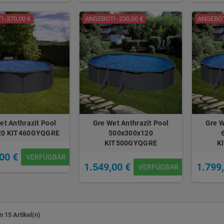
 -370,00 €
ANGEBOT! -230,00 €
ANGEBOT!
et Anthrazit Pool
Gre Wet Anthrazit Pool
Gre W
20 KIT460GYQGRE
500x300x120
KIT500GYQGRE
K
00 €
VERFÜGBAR
1.549,00 €
1.799
VERFÜGBAR
n 15 Artikel(n)