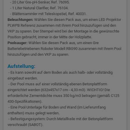
- 20 Liter Gre-pH-Senker, Ref. 76095.
- 1 Liter Natural Clarifier, Ref. 76104.
- Blättersammler mit Teleskopstiel, Ref. 40031.
Beleuchtungen:
Wählen Sie diesen Pack aus, um einen LED Projektor
PLWPB Referenz zusammen mit Ihrem Pool hinzuzufügen und den
VKP zu sparen. Der Stempel wird bei der Montage in die gewünschte
Position gebracht, immer in der Mitte der Holzplatte.
Poolsauger:
Wählen Sie diesen Pack aus, um einen Gre
Batteriebetriebenen Roboter Modell RBG90 zusammen mit Ihrem Pool
hinzuzufügen und den VKP zu sparen.
Aufstellung:
- Es kann sowohl auf dem Boden als auch halb- oder vollständig
eingebaut werden.
- Der Pool muss auf einer vollständig ebenen Betonplattform
eingerichtet werden (632x457x17 cm - 4,33 m3). WICHTIG! Die
erforderliche Zementdichte muss 350 kg/m3 betragen (gemäß C125
430-Spezifikationen).
- Eine Pool Unterlage für Boden und Wand (im Lieferumfang
enthalten) muss gelegt werden.
- Befestigungssystem: Durch Metallkeile mit der Betonplattform
verschraubt (SABOT).