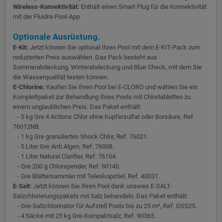
Wireless-Konnektivität:
Enthält einen Smart Plug für die Konnektivität
mit der Fluidra-Pool-App
Optionale Ausrüstung.
E-Kit:
Jetzt können Sie optional Ihren Pool mit dem E-KIT-Pack zum
reduzierten Preis auswählen. Das Pack besteht aus
Sommerabdeckung, Winterabdeckung und Blue Check, mit dem Sie
die Wasserqualität testen können.
E-Chlorine:
Kaufen Sie Ihren Pool bei E-CLORO und wählen Sie ein
Komplettpaket zur Behandlung Ihres Pools mit Chlortabletten zu
einem unglaublichen Preis. Das Paket enthält:
- 5 kg Gre 4 Actions Chlor ohne Kupfersulfat oder Borsäure, Ref.
76012NB.
- 1 kg Gre granuliertes Shock Chlor, Ref. 76021.
- 5 Liter Gre Anti Algen, Ref. 76008.
- 1 Liter Natural Clarifier, Ref. 76104.
- Gre 200 g Chlorspender, Ref. 90140.
- Gre Blättersammler mit Teleskopstiel, Ref. 40031.
E-Salt:
Jetzt können Sie Ihren Pool dank unseres E-SALT-
Salzchlorierungspakets mit Salz behandeln. Das Paket enthält:
- Gre-Salzchlorinator für Aufstell Pools bis zu 25 m³, Ref. GSS25.
- 4 Säcke mit 25 kg Gre-Kompaktsalz, Ref. 90365.