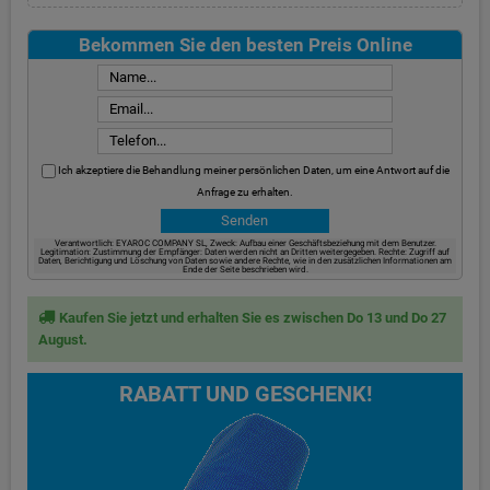
Bekommen Sie den besten Preis Online
Ich akzeptiere die Behandlung meiner persönlichen Daten, um eine Antwort auf die
Anfrage zu erhalten.
Verantwortlich: EYAROC COMPANY SL, Zweck: Aufbau einer Geschäftsbeziehung mit dem Benutzer.
Legitimation: Zustimmung der Empfänger: Daten werden nicht an Dritten weitergegeben. Rechte: Zugriff auf
Daten, Berichtigung und Löschung von Daten sowie andere Rechte, wie in den zusätzlichen Informationen am
Ende der Seite beschrieben wird.
Kaufen Sie jetzt und erhalten Sie es zwischen Do 13 und Do 27
August.
RABATT UND GESCHENK!