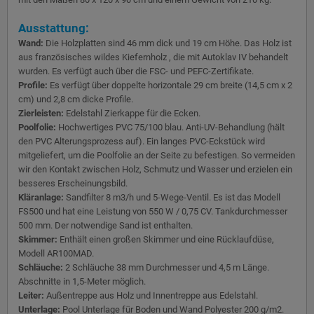
Ausstattung:
Wand:
Die Holzplatten sind 46 mm dick und 19 cm Höhe. Das Holz ist
aus französisches wildes Kiefernholz , die mit Autoklav IV behandelt
wurden. Es verfügt auch über die FSC- und PEFC-Zertifikate.
Profile:
Es verfügt über doppelte horizontale 29 cm breite (14,5 cm x 2
cm) und 2,8 cm dicke Profile.
Zierleisten:
Edelstahl Zierkappe für die Ecken.
Poolfolie:
Hochwertiges PVC 75/100 blau. Anti-UV-Behandlung (hält
den PVC Alterungsprozess auf). Ein langes PVC-Eckstück wird
mitgeliefert, um die Poolfolie an der Seite zu befestigen. So vermeiden
wir den Kontakt zwischen Holz, Schmutz und Wasser und erzielen ein
besseres Erscheinungsbild.
Kläranlage:
Sandfilter 8 m3/h und 5-Wege-Ventil. Es ist das Modell
FS500 und hat eine Leistung von 550 W / 0,75 CV. Tankdurchmesser
500 mm. Der notwendige Sand ist enthalten.
Skimmer:
Enthält einen großen Skimmer und eine Rücklaufdüse,
Modell AR100MAD.
Schläuche:
2 Schläuche 38 mm Durchmesser und 4,5 m Länge.
Abschnitte in 1,5-Meter möglich.
Leiter:
Außentreppe aus Holz und Innentreppe aus Edelstahl.
Unterlage:
Pool Unterlage für Boden und Wand Polyester 200 g/m2.