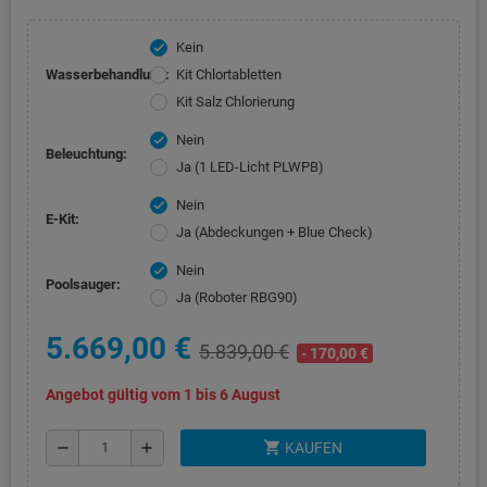
Kein
check
Wasserbehandlung:
Kit Chlortabletten
Kit Salz Chlorierung
Nein
check
Beleuchtung:
Ja (1 LED-Licht PLWPB)
Nein
check
E-Kit:
Ja (Abdeckungen + Blue Check)
Nein
check
Poolsauger:
Ja (Roboter RBG90)
5.669,00 €
5.839,00 €
- 170,00 €
Angebot gültig vom 1 bis 6 August
shopping_cart
remove
add
KAUFEN