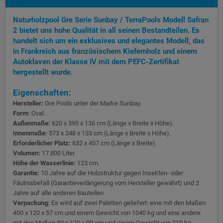
Naturholzpool Gre Serie Sunbay / TerraPools Modell Safran
2 bietet uns hohe Qualität in all seinen Bestandteilen. Es
handelt sich um ein exklusives und elegantes Modell, das
in Frankreich aus französischem Kiefernholz und einem
Autoklaven der Klasse IV mit dem PEFC-Zertifikat
hergestellt wurde.
Eigenschaften:
Hersteller:
Gre Pools unter der Marke Sunbay.
Form:
Oval.
Außenmaße:
620 x 395 x 136 cm (Länge x Breite x Höhe).
Innenmaße:
573 x 348 x 133 cm (Länge x Breite x Höhe).
Erforderlicher Platz:
632 x 457 cm (Länge x Breite).
Volumen:
17.800 Liter.
Höhe der Wasserlinie:
123 cm.
Garantie:
10 Jahre auf die Holzstruktur gegen Insekten- oder
Fäulnisbefall (Garantieverlängerung vom Hersteller gewährt) und 2
Jahre auf alle anderen Bauteilen.
Verpackung:
Es wird auf zwei Paletten geliefert: eine mit den Maßen
400 x 120 x 57 cm und einem Gewicht von 1040 kg und eine andere
mit den Maßen 80 x 120 x 90 cm und einem Gewicht von 210 kg.