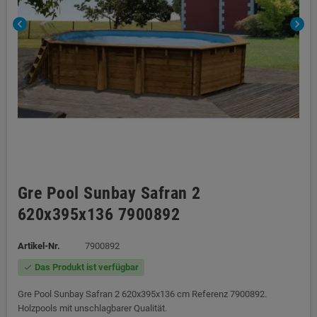
chevron_left
chevron_right
Gre Pool Sunbay Safran 2
620x395x136 7900892
Artikel-Nr.
7900892
Das Produkt ist verfügbar
check
Gre Pool Sunbay Safran 2 620x395x136 cm Referenz 7900892.
Holzpools mit unschlagbarer Qualität.