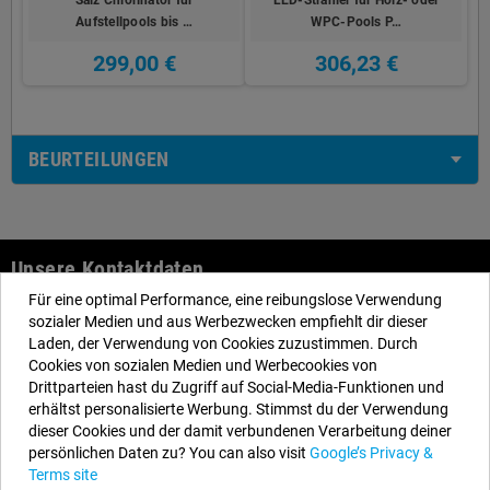
Aufstellpools bis …
WPC-Pools P…
299,00 €
306,23 €
BEURTEILUNGEN
Unsere Kontaktdaten
Für eine optimal Performance, eine reibungslose Verwendung
EYAROC COMPANY SL (DE329113465)
sozialer Medien und aus Werbezwecken empfiehlt dir dieser
Rufen Sie uns jetzt an:
DE: 0800.000.2626
Laden, der Verwendung von Cookies zuzustimmen. Durch
Cookies von sozialen Medien und Werbecookies von
Öffnungszeiten:
Montag bis Freitag: 9–14 Uhr und 15–18 Uhr
Drittparteien hast du Zugriff auf Social-Media-Funktionen und
Email:
info@aufstellpools.de
erhältst personalisierte Werbung. Stimmst du der Verwendung
dieser Cookies und der damit verbundenen Verarbeitung deiner
persönlichen Daten zu? You can also visit
Google’s Privacy &
Folgen Sie uns
Terms site