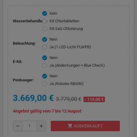
Kein
check
Wasserbehandlung:
Kit Chlortabletten
Kit Salz Chlorierung
Nein
check
Beleuchtung:
Ja (1 LED-Licht PLWPB)
Nein
check
E-Kit:
Ja (Abdeckungen + Blue Check)
Nein
check
Poolsauger:
Ja (Roboter RBG90)
3.669,00 €
3.779,00 €
- 110,00 €
Angebot gültig vom 7 bis 12 August
shopping_cart
remove
add
AUSVERKAUFT