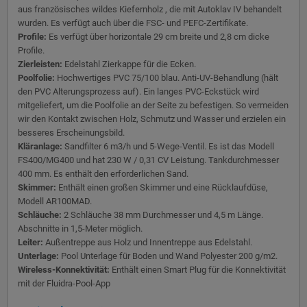
aus französisches wildes Kiefernholz , die mit Autoklav IV behandelt
wurden. Es verfügt auch über die FSC- und PEFC-Zertifikate.
Profile:
Es verfügt über horizontale 29 cm breite und 2,8 cm dicke
Profile.
Zierleisten:
Edelstahl Zierkappe für die Ecken.
Poolfolie:
Hochwertiges PVC 75/100 blau. Anti-UV-Behandlung (hält
den PVC Alterungsprozess auf). Ein langes PVC-Eckstück wird
mitgeliefert, um die Poolfolie an der Seite zu befestigen. So vermeiden
wir den Kontakt zwischen Holz, Schmutz und Wasser und erzielen ein
besseres Erscheinungsbild.
Kläranlage:
Sandfilter 6 m3/h und 5-Wege-Ventil. Es ist das Modell
FS400/MG400 und hat 230 W / 0,31 CV Leistung. Tankdurchmesser
400 mm. Es enthält den erforderlichen Sand.
Skimmer:
Enthält einen großen Skimmer und eine Rücklaufdüse,
Modell AR100MAD.
Schläuche:
2 Schläuche 38 mm Durchmesser und 4,5 m Länge.
Abschnitte in 1,5-Meter möglich.
Leiter:
Außentreppe aus Holz und Innentreppe aus Edelstahl.
Unterlage:
Pool Unterlage für Boden und Wand Polyester 200 g/m2.
Wireless-Konnektivität:
Enthält einen Smart Plug für die Konnektivität
mit der Fluidra-Pool-App