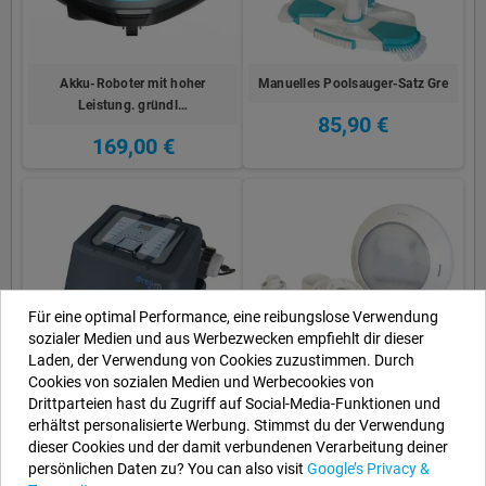
Akku-Roboter mit hoher
Manuelles Poolsauger-Satz Gre
Leistung. gründl…
85,90 €
169,00 €
Für eine optimal Performance, eine reibungslose Verwendung
sozialer Medien und aus Werbezwecken empfiehlt dir dieser
Laden, der Verwendung von Cookies zuzustimmen. Durch
Cookies von sozialen Medien und Werbecookies von
Drittparteien hast du Zugriff auf Social-Media-Funktionen und
Salz Chlorinator für
LED-Strahler für Holz- oder
erhältst personalisierte Werbung. Stimmst du der Verwendung
Aufstellpools bis …
WPC-Pools P…
dieser Cookies und der damit verbundenen Verarbeitung deiner
299,00 €
306,23 €
persönlichen Daten zu? You can also visit
Google’s Privacy &