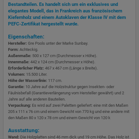
Bestandteilen. Es handelt sich um ein exklusives und
elegantes Modell, das in Frankreich aus französischem
Kiefernholz und einem Autoklaven der Klasse IV mit dem
PEFC-Zertifikat hergestellt wurde.
Eigenschaften:
Hersteller:
Gre Pools unter der Marke Sunbay.
Form:
Achteckig.
Außenmaße:
500 x 127 cm (Durchmesser x Höhe).
Innenmaße:
442 x 124 cm (Durchmesser x Höhe).
Erforderlicher Platz:
467 x 467 cm (Länge x Breite).
Volumen:
15.500 Liter.
Höhe der Wasserlinie:
117 cm.
Garantie:
10 Jahre auf die Holzstruktur gegen Insekten- oder
Fäulnisbefall (Garantieverlängerung vom Hersteller gewährt) und 2
Jahre auf alle anderen Bauteilen.
Verpackung:
Es wird auf zwei Paletten geliefert: eine mit den Maßen
205 x 111 x 76 cm und einem Gewicht von 770 kg und eine andere mit
den Maßen 80 x 120 x 78 cm und einem Gewicht von 120 k
Ausstattung:
Wand:
Die Holzplatten sind 46 mm dick und 19 cm Höhe. Das Holz ist