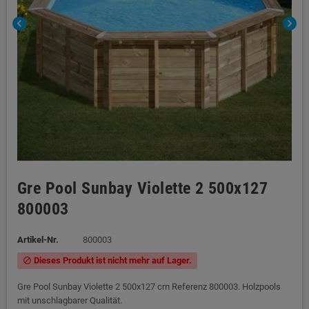
chevron_left
chevron_right
Gre Pool Sunbay Violette 2 500x127
800003
Artikel-Nr.
800003
Dieses Produkt ist nicht mehr auf Lager.
block
Gre Pool Sunbay Violette 2 500x127 cm Referenz 800003. Holzpools
mit unschlagbarer Qualität.