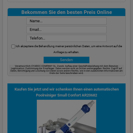
Bekommen Sie den besten Preis Online
Ich akzeptiere die Behandlung meiner persönlichen Daten, um eine Antwort auf die
Anfrage zu erhalten.
Verantwortlich: EYAROC COMPANY SL, Zweck: Aufbau einer Geschäftsbeziehung mit dem Benutzer.
Legitimation: Zustimmung der Empfänger: Daten werden nicht an Dritten weitergegeben. Rechte: Zugriff auf
Daten, Berichtigung und Löschung von Daten sowie andere Rechte, wie in den zusätzlichen Informationen am
Ende der Seite beschrieben wird.
Kaufen Sie jetzt und wir schenken Ihnen einen automatischen
Poolreiniger Small Confort AR20682