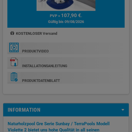
107,90 €
PVP =
.
Gültig bis 09/08/2026
KOSTENLOSER Versand
PRODUKTVIDEO
INSTALLATIONSANLEITUNG
PRODUKTDATENBLATT
INFORMATION
Naturholzpool Gre Serie Sunbay / TerraPools Modell
Violette 2 bietet uns hohe Qualität in all seinen