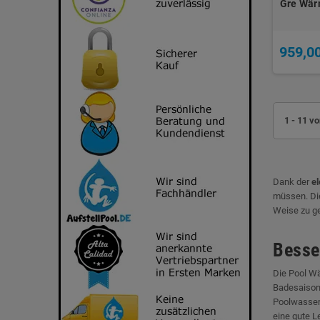
Gre Wär
959,0
1 - 11 vo
Dank der
e
müssen. Di
Weise zu g
Besse
Die Pool W
Badesaison 
Poolwasser.
eine gute L