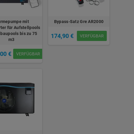
rmepumpe mit
Bypass-Satz Gre AR2000
rter für Aufstellpools
nbaupools bis zu 75
174,90 €
VERFÜGBAR
m3
,00 €
VERFÜGBAR