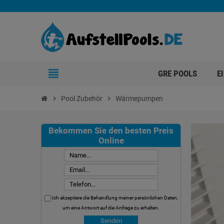
view_headline
GRE POOLS
E
chevron_right
Pool Zubehör
chevron_right
Wärmepumpen
Bekommen Sie den besten Preis
Online
Ich akzeptiere die Behandlung meiner persönlichen Daten,
um eine Antwort auf die Anfrage zu erhalten.