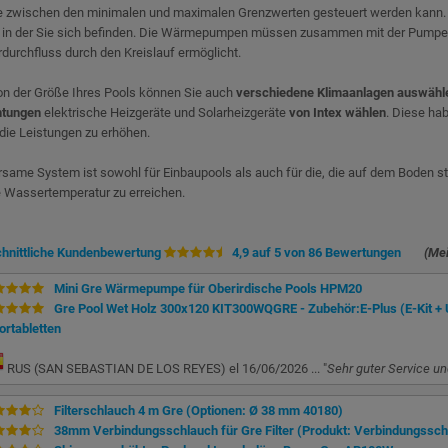
e zwischen den minimalen und maximalen Grenzwerten gesteuert werden kann. 
, in der Sie sich befinden. Die Wärmepumpen müssen zusammen mit der Pumpe d
urchfluss durch den Kreislauf ermöglicht.
on der Größe Ihres Pools können Sie auch
verschiedene Klimaanlagen auswähl
htungen
elektrische Heizgeräte und Solarheizgeräte
von Intex wählen
. Diese ha
die Leistungen zu erhöhen.
same System ist sowohl für Einbaupools als auch für die, die auf dem Boden st
Wassertemperatur zu erreichen.
hnittliche Kundenbewertung
4,9 auf 5 von 86 Bewertungen
(Me
Mini Gre Wärmepumpe für Oberirdische Pools HPM20
Gre Pool Wet Holz 300x120 KIT300WQGRE - Zubehör:E-Plus (E-Kit + U
ortabletten
RUS (SAN SEBASTIAN DE LOS REYES) el 16/06/2026 ... "
Sehr guter Service u
Filterschlauch 4 m Gre (Optionen: Ø 38 mm 40180)
38mm Verbindungsschlauch für Gre Filter (Produkt: Verbindungssch