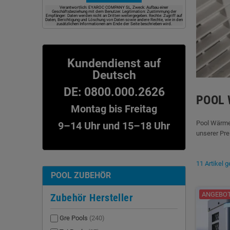
Verantwortlich: EYAROC COMPANY SL, Zweck: Aufbau einer
Geschäftsbeziehung mit dem Benutzer. Legitimation: Zustimmung der
Empfänger: Daten werden nicht an Dritten weitergegeben. Rechte: Zugriff auf
Daten, Berichtigung und Löschung von Daten sowie andere Rechte, wie in den
zusätzlichen Informationen am Ende der Seite beschrieben wird.
Kundendienst auf
Deutsch
DE: 0800.000.2626
POOL
Montag bis Freitag
Pool Wärme
9–14 Uhr und 15–18 Uhr
unserer Pre
11 Artikel 
POOL ZUBEHÖR
ANGEBOT!
Zubehör Hersteller
Gre Pools
(240)