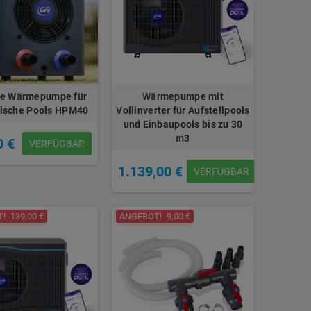
re Wärmepumpe für
Wärmepumpe mit
dische Pools HPM40
Vollinverter für Aufstellpools
und Einbaupools bis zu 30
m3
0 €
VERFÜGBAR
1.139,00 €
VERFÜGBAR
 -139,00 €
ANGEBOT! -9,00 €