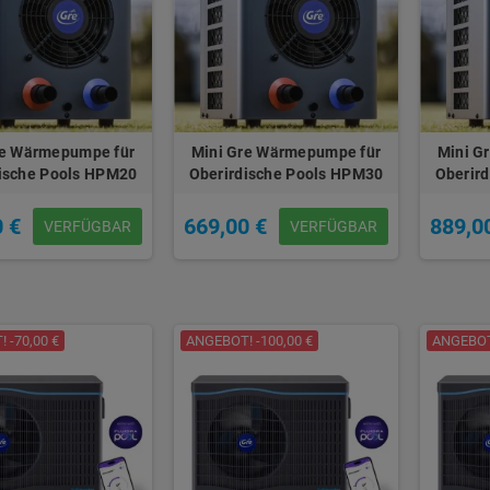
re Wärmepumpe für
Mini Gre Wärmepumpe für
Mini G
ische Pools HPM20
Oberirdische Pools HPM30
Oberir
0 €
669,00 €
889,0
VERFÜGBAR
VERFÜGBAR
 -70,00 €
ANGEBOT! -100,00 €
ANGEBOT!