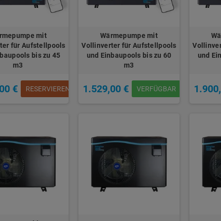
rmepumpe mit
Wärmepumpe mit
Wä
ter für Aufstellpools
Vollinverter für Aufstellpools
Vollinve
baupools bis zu 45
und Einbaupools bis zu 60
und Ei
m3
m3
00 €
1.529,00 €
1.900
RESERVIEREN
VERFÜGBAR