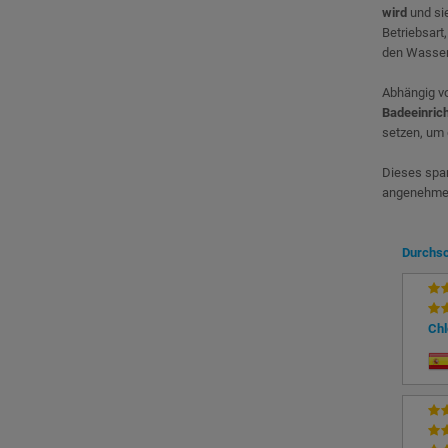
wird
und si
Betriebsart
den Wasserd
Abhängig v
Badeeinric
setzen, um 
Dieses spar
angenehme 
Durchsc
Chl