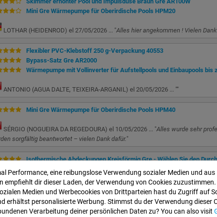
Skimmer erhöhter Pool und Impulsdüse Braun Gre AR100W
Mini Gre Wärmepumpe für Oberirdische Pools HPM20
LOTHAR (HEIDENROD) el 27/05/2026 ... "
Alles hier angekommen ! Vielen Dank 
Flexibler PVC-Klebstoff 250 g-Verpackung 40553
Bypass-Satz Gre AR2000
Wärmepumpe mit Vollinverter für Aufstellpools und Einbaupools bis 
ANTONIO (AGUA DALTE, TEIXEIRA-ARGANIL) el 20/05/2026 ... "
"
Mini Gre Wärmepumpe für Oberirdische Pools HPM40
SÉRGIO (NOGUEIRA DA REGEDOURA) el 10/05/2026 ... "
Alles wurde sehr prof
den sorgfältig beantwortet – vielen Dank dafür.
"
Isothermische Abdeckungen Kreisförmig Gre - Wählen Sie den Durch
2999
mal Performance, eine reibungslose Verwendung sozialer Medien und aus
Skimmer erhöhter Pool und Impulsdüse Weiß Gre AR100
 empfiehlt dir dieser Laden, der Verwendung von Cookies zuzustimmen.
Bypass-Satz Gre AR2000
ozialen Medien und Werbecookies von Drittparteien hast du Zugriff auf S
Mini Gre Wärmepumpe für Oberirdische Pools HPM20
d erhältst personalisierte Werbung. Stimmst du der Verwendung dieser 
Gre Poolfolie Für Runden Pools 460 cm Durchmesser - Wählen Sie di
bundenen Verarbeitung deiner persönlichen Daten zu? You can also visit