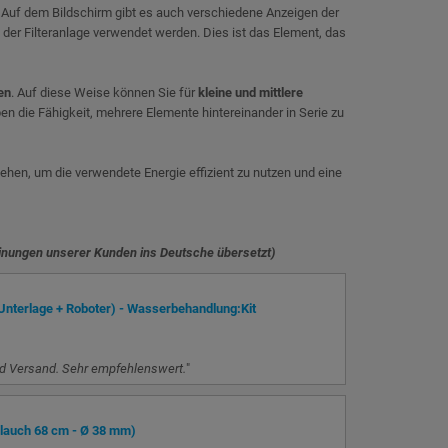
Auf dem Bildschirm gibt es auch verschiedene Anzeigen der
er Filteranlage verwendet werden. Dies ist das Element, das
en
. Auf diese Weise können Sie für
kleine und mittlere
ben die Fähigkeit, mehrere Elemente hintereinander in Serie zu
ehen, um die verwendete Energie effizient zu nutzen und eine
inungen unserer Kunden ins Deutsche übersetzt)
nterlage + Roboter) - Wasserbehandlung:Kit
nd Versand. Sehr empfehlenswert.
"
lauch 68 cm - Ø 38 mm)