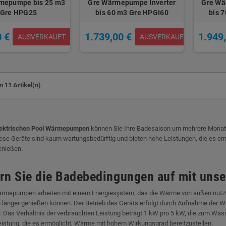
mepumpe bis 25 m3
Gre Wärmepumpe Inverter
Gre Wä
Gre HPG25
bis 60 m3 Gre HPGI60
bis 
0 €
1.739,00 €
1.949
AUSVERKAUFT
AUSVERKAUFT
n 11 Artikel(n)
lektrischen Pool Wärmepumpen
können Sie Ihre Badesaison um mehrere Monate 
ese Geräte sind kaum wartungsbedürftig und bieten hohe Leistungen, die es e
enießen.
rn Sie die Badebedingungen auf mit un
ärmepumpen arbeiten mit einem Energiesystem, das die Wärme von außen nutzt,
länger genießen können. Der Betrieb des Geräts erfolgt durch Aufnahme der W
 Das Verhältnis der verbrauchten Leistung beträgt 1 kW pro 5 kW, die zum Wasser
eistung, die es ermöglicht, Wärme mit hohem Wirkungsgrad bereitzustellen.