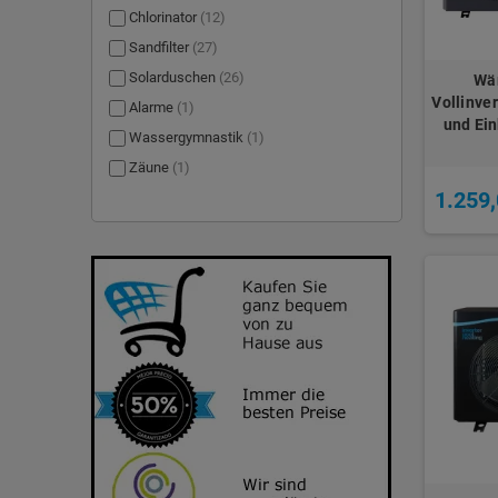
Chlorinator
(12)
Sandfilter
(27)
Solarduschen
(26)
Wä
Vollinver
Alarme
(1)
und Ein
Wassergymnastik
(1)
Zäune
(1)
1.259,