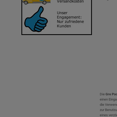
Die
Gre Po
einen Einga
die Verwend
zur Benutzu
eines verzö