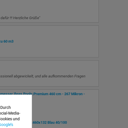
dafür !!! Herzliche Grüße
"
zu 60 m3
essionell abgewickelt, und alle aufkommenden Fragen
messer Ihres Pools:Premium 460 cm - 267 Mikron -
 Durch
ocial-Media-
Cookies und
e Größe Ihres Pools:460x132 Blau 40/100
Google’s