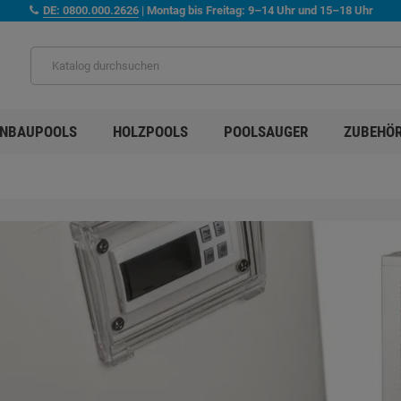
DE: 0800.000.2626
| Montag bis Freitag: 9–14 Uhr und 15–18 Uhr
INBAUPOOLS
HOLZPOOLS
POOLSAUGER
ZUBEHÖ