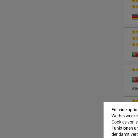
wur
77
Für eine opti
Werbezwecken
Cookies von s
Funktionen un
der damit ver