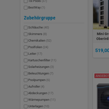
Toi Pools
(37)
BestWay
(1)
Zubehörgruppe
Schläuche
(40)
Mini G
Skimmers
(8)
Oberird
Chemikalien
(52)
Poolfolien
(24)
519,0
Leiter
(17)
Kartuschenfilter
(11)
Solarheizungen
(3)
Beleuchtungen
(7)
ANGEBOT!
Poolpumpen
(6)
Aufroller
(4)
Abdeckungen
(17)
Wärmepumpen
(11)
Unterlagen
(10)