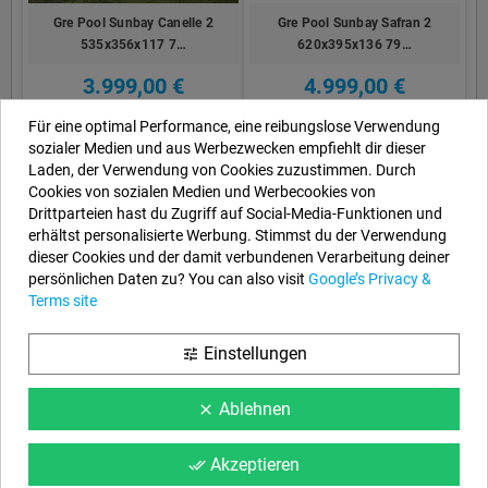
Gre Pool Sunbay Canelle 2
Gre Pool Sunbay Safran 2
535x356x117 7…
620x395x136 79…
3.999,00 €
4.999,00 €
Für eine optimal Performance, eine reibungslose Verwendung
sozialer Medien und aus Werbezwecken empfiehlt dir dieser
Laden, der Verwendung von Cookies zuzustimmen. Durch
Cookies von sozialen Medien und Werbecookies von
Drittparteien hast du Zugriff auf Social-Media-Funktionen und
erhältst personalisierte Werbung. Stimmst du der Verwendung
dieser Cookies und der damit verbundenen Verarbeitung deiner
persönlichen Daten zu? You can also visit
Google’s Privacy &
Terms site
Gre Pool Sunbay Marbella 2
Gre Pool Sunbay City
Einstellungen
tune
420x270x117 …
225x225x68 790000
4.799,00 €
1.199,00 €
Ablehnen
clear
Akzeptieren
done_all