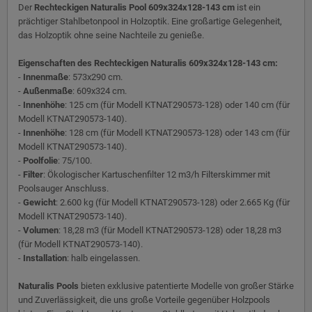
Der
Rechteckigen Naturalis Pool 609x324x128-143 cm
ist ein
prächtiger Stahlbetonpool in Holzoptik. Eine großartige Gelegenheit,
das Holzoptik ohne seine Nachteile zu genieße.
Eigenschaften des Rechteckigen Naturalis 609x324x128-143 cm:
-
Innenmaße
: 573x290 cm.
-
Außenmaße
: 609x324 cm.
-
Innenhöhe
: 125 cm (für Modell KTNAT290573-128) oder 140 cm (für
Modell KTNAT290573-140).
-
Innenhöhe
: 128 cm (für Modell KTNAT290573-128) oder 143 cm (für
Modell KTNAT290573-140).
-
Poolfolie
: 75/100.
-
Filter
: Ökologischer Kartuschenfilter 12 m3/h Filterskimmer mit
Poolsauger Anschluss.
-
Gewicht
: 2.600 kg (für Modell KTNAT290573-128) oder 2.665 Kg (für
Modell KTNAT290573-140).
-
Volumen
: 18,28 m3 (für Modell KTNAT290573-128) oder 18,28 m3
(für Modell KTNAT290573-140).
-
Installation
: halb eingelassen.
Naturalis Pools
bieten exklusive patentierte Modelle von großer Stärke
und Zuverlässigkeit, die uns große Vorteile gegenüber Holzpools