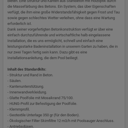
bieten. Eine Struktur und Kanten aus Stahlbeton mit Holzoptik durch
die Massefärbung des Betons. Ein System, das über Eigenschaften
verfügt, die ihm eine große Widerstandsfähigkeit gegen Frost und Tau
sowie gegen schlechtes Wetter verleihen, ohne dass eine Wartung
erforderlich ist.
Dank seiner vorgefertigten Betonkonstruktion verfügt er über eine
einfach durchzuführende und wirtschaftliche halb eingelassene
Installation, die es uns ermöglicht, schnell und einfach eine
leistungsstarke Badeninstallation in unserem Garten zu haben, die in
nur zwei Tagen fertig sein kann. Dazu gibt es eine
Installationsanleitung, die dem Pool beiliegt.
Inhalt des Standardkits:
- Struktur und Rand in Beton.
- Säulen.
- Kantenunterstützung.
- Innenwandverkleidung.
- Glatte Poolfolie mit Mosaikrand 75/100.
- HUNG-Profil zur Befestigung der Poolfolie.
- Klemmprofil.
- Geotextile Unterlage 350 gr (für den Boden).
- Ökologischer Filter Skimfiltre 12 m3/h mit Poolsauger Anschluss.
- Antriebsdüsen.